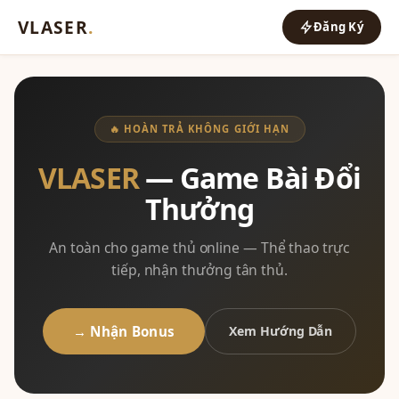
VLASER
.
Đăng Ký
🔥 HOÀN TRẢ KHÔNG GIỚI HẠN
VLASER
— Game Bài Đổi
Thưởng
An toàn cho game thủ online — Thể thao trực
tiếp, nhận thưởng tân thủ.
→ Nhận Bonus
Xem Hướng Dẫn