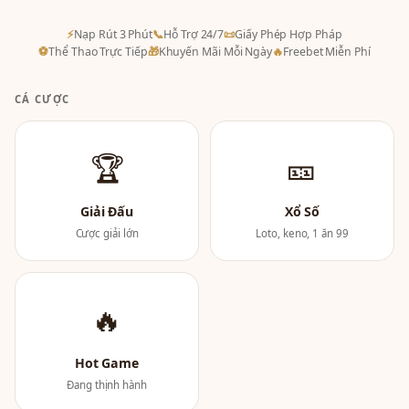
⚡
Nạp Rút 3 Phút
📞
Hỗ Trợ 24/7
📜
Giấy Phép Hợp Pháp
⚽
Thể Thao Trực Tiếp
🎁
Khuyến Mãi Mỗi Ngày
🔥
Freebet Miễn Phí
CÁ CƯỢC
🏆
🎫
Giải Đấu
Xổ Số
Cược giải lớn
Loto, keno, 1 ăn 99
🔥
Hot Game
Đang thịnh hành