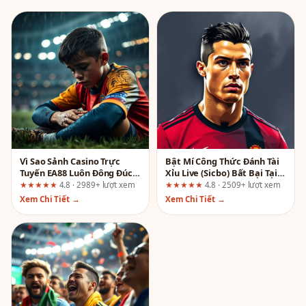
Vì Sao Sảnh Casino Trực
Bật Mí Công Thức Đánh Tài
Tuyến EA88 Luôn Đông Đúc
Xỉu Live (Sicbo) Bất Bại Tại
Người Chơi? Giải Đáp Trực
TG88
★★★★★
4.8 · 2989+ lượt xem
★★★★★
4.8 · 2509+ lượt xem
Diện Theo Ba Giai Đoạn
Xem Chi Tiết →
Xem Chi Tiết →