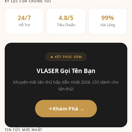
KỶ LỤC CỦA CHÚNG TÔI
24/7
4.8/5
99%
Hỗ Trợ
Tiêu Chuẩn
Hài Lòng
🔥 KẾT THÚC SỚM
VLASER Gọi Tên Bạn
Khuyến mãi tân thủ hấp dẫn nhất 2026. Chỉ dành cho
tân thủ!
Khám Phá →
TIN TỨC MỚI NHẤT