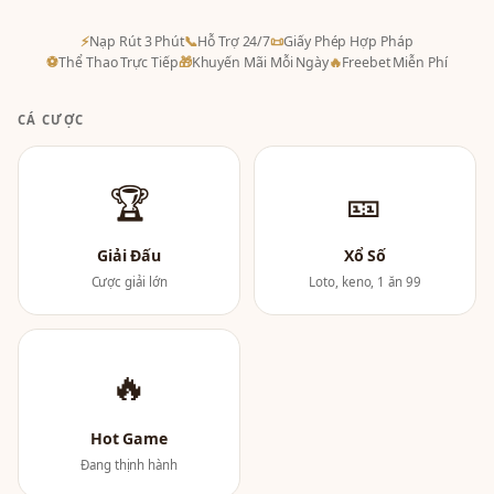
⚡
Nạp Rút 3 Phút
📞
Hỗ Trợ 24/7
📜
Giấy Phép Hợp Pháp
⚽
Thể Thao Trực Tiếp
🎁
Khuyến Mãi Mỗi Ngày
🔥
Freebet Miễn Phí
CÁ CƯỢC
🏆
🎫
Giải Đấu
Xổ Số
Cược giải lớn
Loto, keno, 1 ăn 99
🔥
Hot Game
Đang thịnh hành