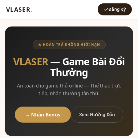
VLASER
.
Đăng Ký
🔥 HOÀN TRẢ KHÔNG GIỚI HẠN
VLASER
— Game Bài Đổi
Thưởng
An toàn cho game thủ online — Thể thao trực
tiếp, nhận thưởng tân thủ.
→ Nhận Bonus
Xem Hướng Dẫn