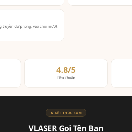
g truyền dự phòng, vào chơi mượt
4.8/5
Tiêu Chuẩn
🔥 KẾT THÚC SỚM
VLASER Gọi Tên Bạn