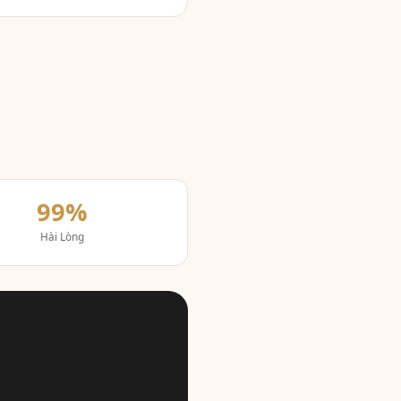
99%
Hài Lòng