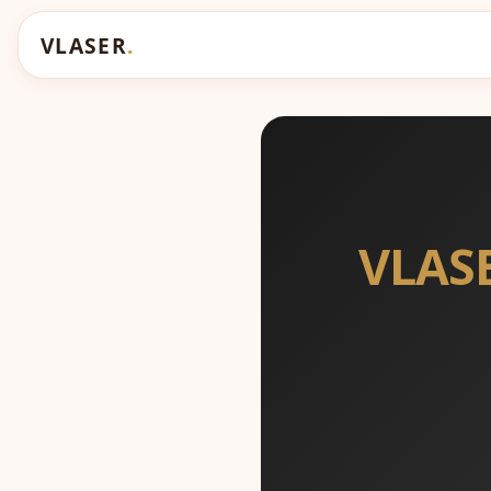
VLASER
.
VLAS