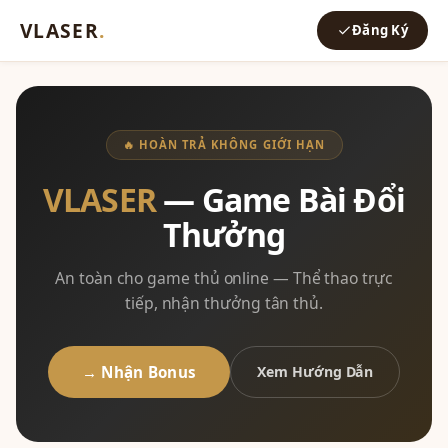
VLASER
.
Đăng Ký
🔥 HOÀN TRẢ KHÔNG GIỚI HẠN
VLASER
— Game Bài Đổi
Thưởng
An toàn cho game thủ online — Thể thao trực
tiếp, nhận thưởng tân thủ.
→ Nhận Bonus
Xem Hướng Dẫn