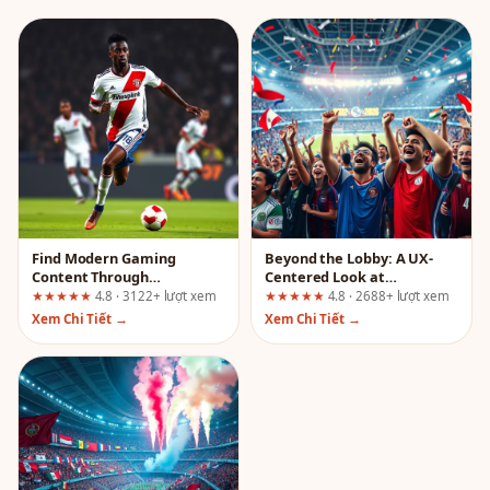
Find Modern Gaming
Beyond the Lobby: A UX-
Content Through
Centered Look at
yhylc88.com: A Measured
linzhiphoenix.io
★★★★★
4.8 · 3122+ lượt xem
★★★★★
4.8 · 2688+ lượt xem
Review of the LC88
Xem Chi Tiết →
Xem Chi Tiết →
Experience