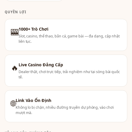
QUYỀN LỢI
1000+ Trò Chơi
🎰
Slot, casino, thể thao, bắn cá, game bài — đa dạng, cập nhật
liên tục.
Live Casino Đẳng Cấp
🔥
Dealer thật, chơi trực tiếp, trải nghiệm như tại sòng bài quốc
tế.
Link Vào Ổn Định
🌐
Không lo bị chặn, nhiều đường truyền dự phòng, vào chơi
mượt mà.