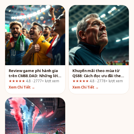
Review game phi hành gia
Khuyến mãi theo mùa từ
trên CM88.DAD: Những lời
QS88: Cách đọc ưu đãi theo
quảng cáo có đáng tin?
giá trị thực thay vì con số
★★★★★
4.8 · 2777+ lượt xem
★★★★★
4.8 · 2778+ lượt xem
quảng cáo
Xem Chi Tiết →
Xem Chi Tiết →