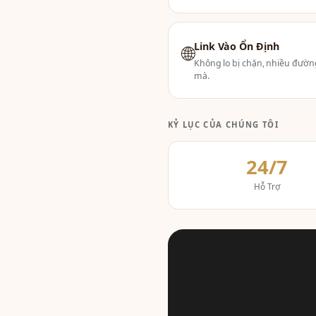
Link Vào Ổn Định
🌐
Không lo bị chặn, nhiều đườn
mà.
KỶ LỤC CỦA CHÚNG TÔI
24/7
Hỗ Trợ