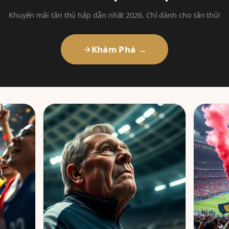
Khuyến mãi tân thủ hấp dẫn nhất 2026. Chỉ dành cho tân thủ!
Khám Phá →