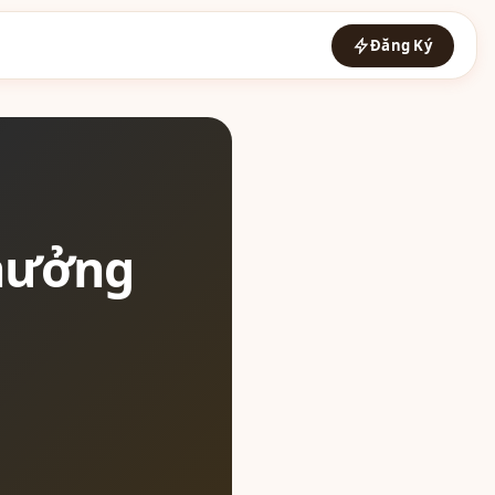
Đăng Ký
hưởng