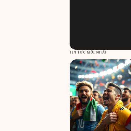
TIN TỨC MỚI NHẤT