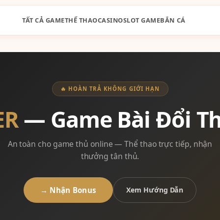
TẤT CẢ GAME
THỂ THAO
CASINO
SLOT GAME
BẮN CÁ
🔥 HOÀN TRẢ KHÔNG GIỚI HẠN
ER
— Game Bài Đổi T
An toàn cho game thủ online — Thể thao trực tiếp, nhận
thưởng tân thủ.
→ Nhận Bonus
Xem Hướng Dẫn