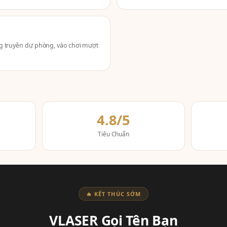
g truyền dự phòng, vào chơi mượt
4.8/5
Tiêu Chuẩn
🔥 KẾT THÚC SỚM
VLASER Gọi Tên Bạn