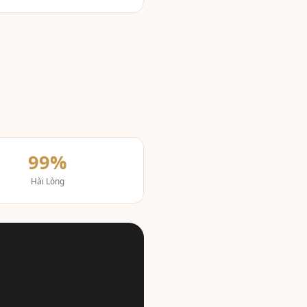
99%
Hài Lòng