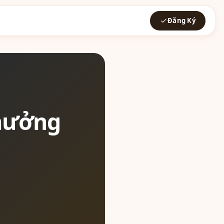
Đăng Ký
hưởng