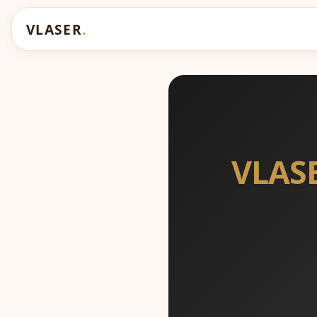
VLASER
.
VLAS