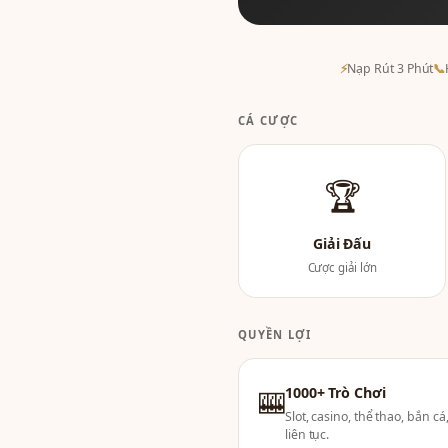
⚡
Nạp Rút 3 Phút
📞
CÁ CƯỢC
🏆
Giải Đấu
Cược giải lớn
QUYỀN LỢI
1000+ Trò Chơi
🎰
Slot, casino, thể thao, bắn 
liên tục.