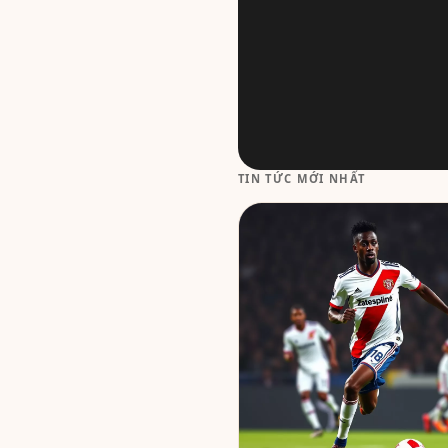
TIN TỨC MỚI NHẤT