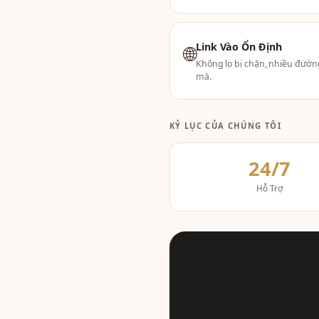
Link Vào Ổn Định
🌐
Không lo bị chặn, nhiều đườn
mà.
KỶ LỤC CỦA CHÚNG TÔI
24/7
Hỗ Trợ