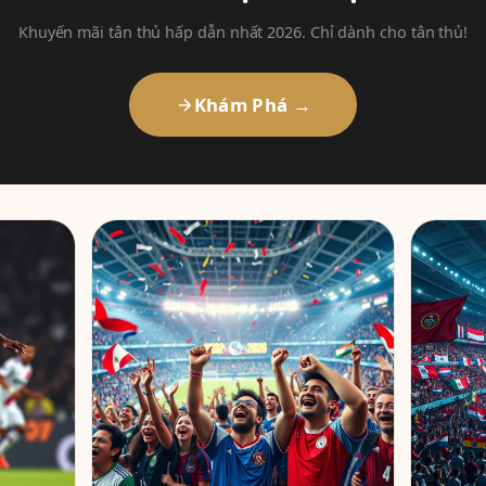
Khuyến mãi tân thủ hấp dẫn nhất 2026. Chỉ dành cho tân thủ!
Khám Phá →