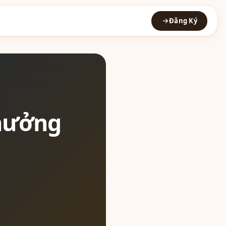
Đăng Ký
hưởng