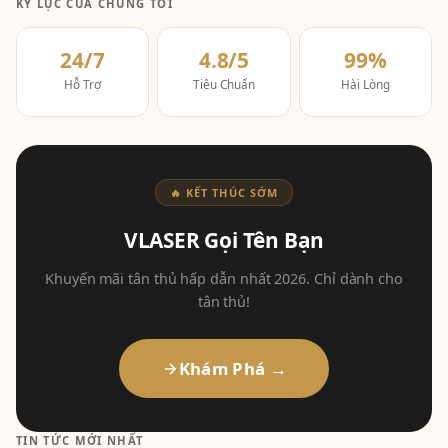
KỶ LỤC CỦA CHÚNG TÔI
24/7
4.8/5
99%
Hỗ Trợ
Tiêu Chuẩn
Hài Lòng
🔥 KẾT THÚC SỚM
VLASER Gọi Tên Bạn
Khuyến mãi tân thủ hấp dẫn nhất 2026. Chỉ dành cho
tân thủ!
Khám Phá →
TIN TỨC MỚI NHẤT