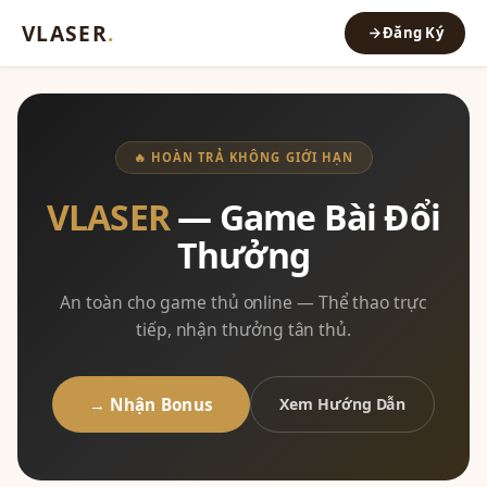
VLASER
.
Đăng Ký
🔥 HOÀN TRẢ KHÔNG GIỚI HẠN
VLASER
— Game Bài Đổi
Thưởng
An toàn cho game thủ online — Thể thao trực
tiếp, nhận thưởng tân thủ.
→ Nhận Bonus
Xem Hướng Dẫn