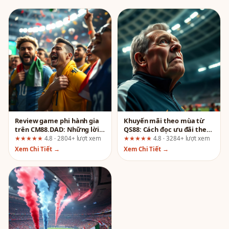
Review game phi hành gia
Khuyến mãi theo mùa từ
trên CM88.DAD: Những lời
QS88: Cách đọc ưu đãi theo
quảng cáo có đáng tin?
giá trị thực thay vì con số
★★★★★
4.8 · 2804+ lượt xem
★★★★★
4.8 · 3284+ lượt xem
quảng cáo
Xem Chi Tiết →
Xem Chi Tiết →