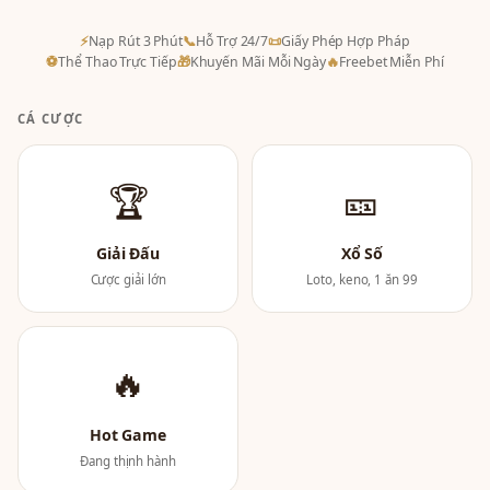
⚡
Nạp Rút 3 Phút
📞
Hỗ Trợ 24/7
📜
Giấy Phép Hợp Pháp
⚽
Thể Thao Trực Tiếp
🎁
Khuyến Mãi Mỗi Ngày
🔥
Freebet Miễn Phí
CÁ CƯỢC
🏆
🎫
Giải Đấu
Xổ Số
Cược giải lớn
Loto, keno, 1 ăn 99
🔥
Hot Game
Đang thịnh hành