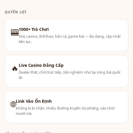
QUYỀN LỢI
1000+ Trò Chơi
🎰
Slot, casino, thể thao, bắn cá, game bài — đa dạng, cập nhật
liên tục.
Live Casino Đẳng Cấp
🔥
Dealer thật, chơi trực tiếp, trải nghiệm như tại sòng bài quốc
tế.
Link Vào Ổn Định
🌐
Không lo bị chặn, nhiều đường truyền dự phòng, vào chơi
mượt mà.