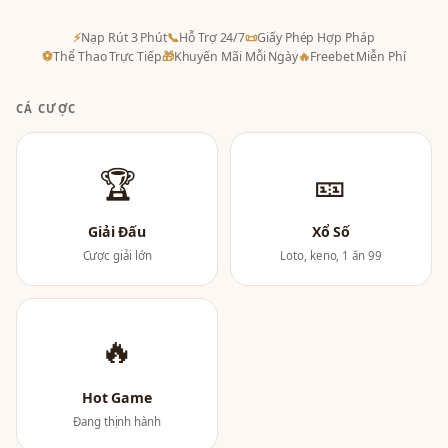
⚡
Nạp Rút 3 Phút
📞
Hỗ Trợ 24/7
📜
Giấy Phép Hợp Pháp
⚽
Thể Thao Trực Tiếp
🎁
Khuyến Mãi Mỗi Ngày
🔥
Freebet Miễn Phí
CÁ CƯỢC
🏆
🎫
Giải Đấu
Xổ Số
Cược giải lớn
Loto, keno, 1 ăn 99
🔥
Hot Game
Đang thịnh hành