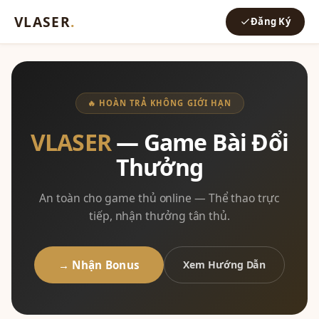
VLASER
.
Đăng Ký
🔥 HOÀN TRẢ KHÔNG GIỚI HẠN
VLASER
— Game Bài Đổi
Thưởng
An toàn cho game thủ online — Thể thao trực
tiếp, nhận thưởng tân thủ.
→ Nhận Bonus
Xem Hướng Dẫn