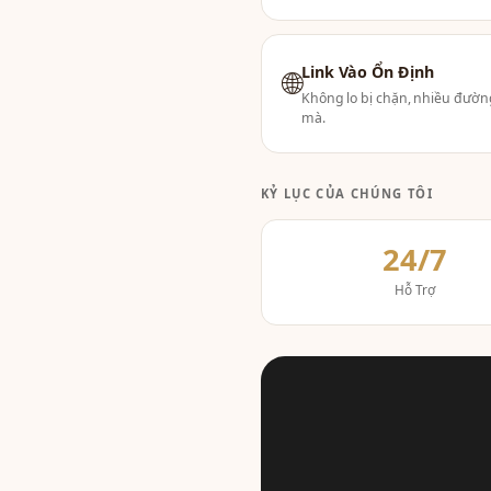
Link Vào Ổn Định
🌐
Không lo bị chặn, nhiều đườn
mà.
KỶ LỤC CỦA CHÚNG TÔI
24/7
Hỗ Trợ