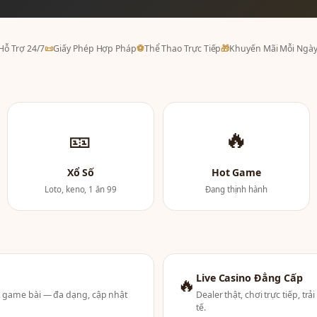
Hỗ Trợ 24/7
📜
Giấy Phép Hợp Pháp
⚽
Thể Thao Trực Tiếp
🎁
Khuyến Mãi Mỗi Ngà
🎫
🔥
Xổ Số
Hot Game
Loto, keno, 1 ăn 99
Đang thịnh hành
Live Casino Đẳng Cấp
🔥
cá, game bài — đa dạng, cập nhật
Dealer thật, chơi trực tiếp, t
tế.