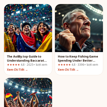
The Ao88y.top Guide to
How to Keep Fishing Game
Understanding Baccarat
Spending Under Better
Commission Rules
Control on S8
★★★★★
4.8 · 2025+ lượt xem
★★★★★
4.8 · 3396+ lượt xem
Xem Chi Tiết →
Xem Chi Tiết →