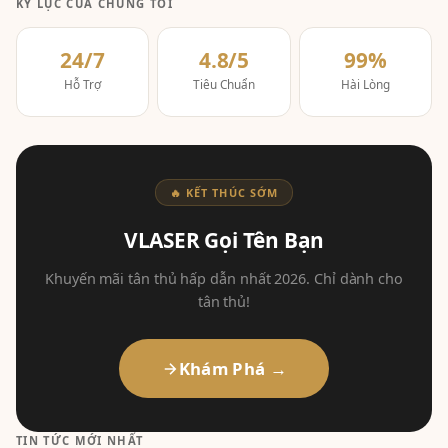
KỶ LỤC CỦA CHÚNG TÔI
24/7
4.8/5
99%
Hỗ Trợ
Tiêu Chuẩn
Hài Lòng
🔥 KẾT THÚC SỚM
VLASER Gọi Tên Bạn
Khuyến mãi tân thủ hấp dẫn nhất 2026. Chỉ dành cho
tân thủ!
Khám Phá →
TIN TỨC MỚI NHẤT