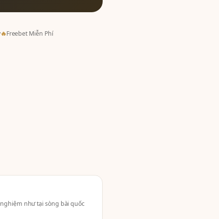
y
🔥
Freebet Miễn Phí
rải nghiệm như tại sòng bài quốc