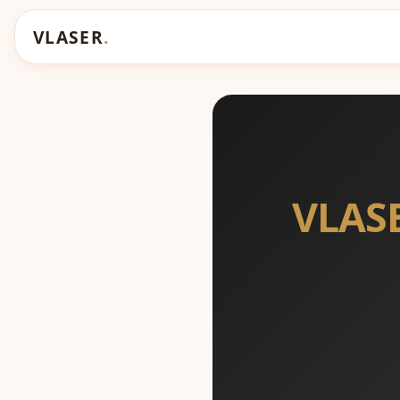
VLASER
.
VLAS