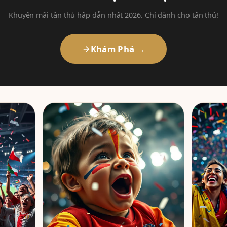
Khuyến mãi tân thủ hấp dẫn nhất 2026. Chỉ dành cho tân thủ!
Khám Phá →