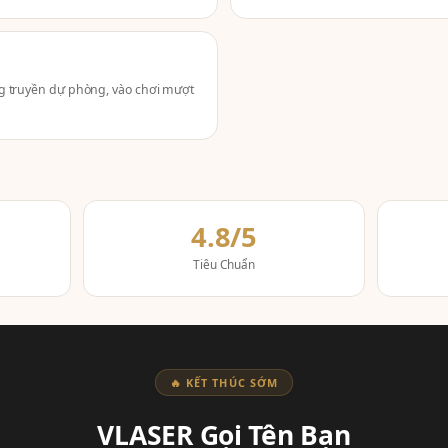
g truyền dự phòng, vào chơi mượt
4.8/5
Tiêu Chuẩn
🔥 KẾT THÚC SỚM
VLASER Gọi Tên Bạn