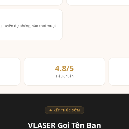
g truyền dự phòng, vào chơi mượt
4.8/5
Tiêu Chuẩn
🔥 KẾT THÚC SỚM
VLASER Gọi Tên Bạn