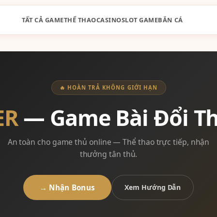
TẤT CẢ GAME
THỂ THAO
CASINO
SLOT GAME
BẮN CÁ
🔥 HOÀN TRẢ KHÔNG GIỚI HẠN
ER
— Game Bài Đổi T
An toàn cho game thủ online — Thể thao trực tiếp, nhận
thưởng tân thủ.
→ Nhận Bonus
Xem Hướng Dẫn