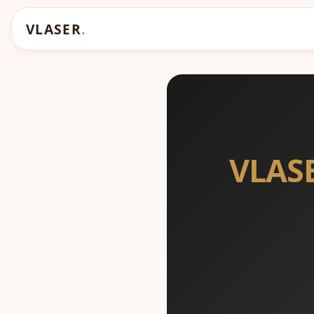
VLASER
.
VLAS