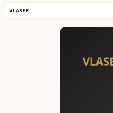
VLASER
.
VLAS