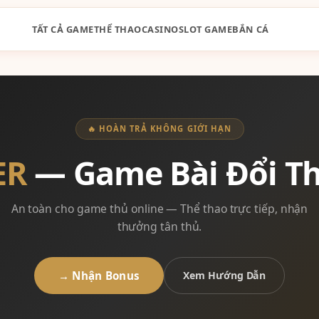
TẤT CẢ GAME
THỂ THAO
CASINO
SLOT GAME
BẮN CÁ
🔥 HOÀN TRẢ KHÔNG GIỚI HẠN
ER
— Game Bài Đổi T
An toàn cho game thủ online — Thể thao trực tiếp, nhận
thưởng tân thủ.
→ Nhận Bonus
Xem Hướng Dẫn