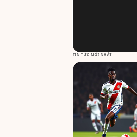
TIN TỨC MỚI NHẤT