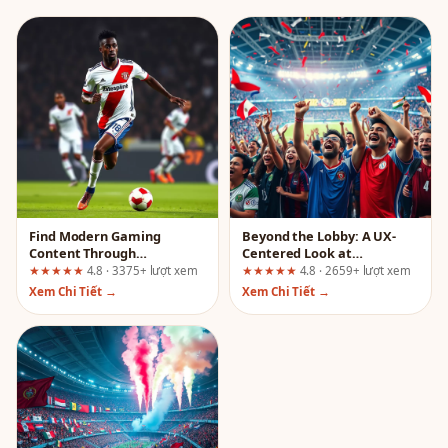
Find Modern Gaming
Beyond the Lobby: A UX-
Content Through
Centered Look at
yhylc88.com: A Measured
linzhiphoenix.io
★★★★★
4.8 · 3375+ lượt xem
★★★★★
4.8 · 2659+ lượt xem
Review of the LC88
Xem Chi Tiết →
Xem Chi Tiết →
Experience