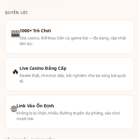
QUYỀN LỢI
1000+ Trò Chơi
🎰
Slot, casino, thể thao, bắn cá, game bài — đa dạng, cập nhật
liên tục.
Live Casino Đẳng Cấp
🔥
Dealer thật, chơi trực tiếp, trải nghiệm như tại sòng bài quốc
tế.
Link Vào Ổn Định
🌐
Không lo bị chặn, nhiều đường truyền dự phòng, vào chơi
mượt mà.