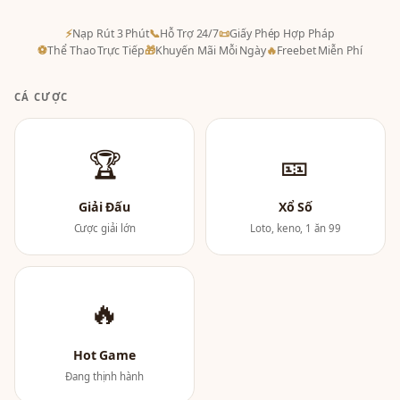
⚡
Nạp Rút 3 Phút
📞
Hỗ Trợ 24/7
📜
Giấy Phép Hợp Pháp
⚽
Thể Thao Trực Tiếp
🎁
Khuyến Mãi Mỗi Ngày
🔥
Freebet Miễn Phí
CÁ CƯỢC
🏆
🎫
Giải Đấu
Xổ Số
Cược giải lớn
Loto, keno, 1 ăn 99
🔥
Hot Game
Đang thịnh hành