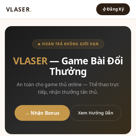
VLASER
.
Đăng Ký
🔥 HOÀN TRẢ KHÔNG GIỚI HẠN
VLASER
— Game Bài Đổi
Thưởng
An toàn cho game thủ online — Thể thao trực
tiếp, nhận thưởng tân thủ.
→ Nhận Bonus
Xem Hướng Dẫn