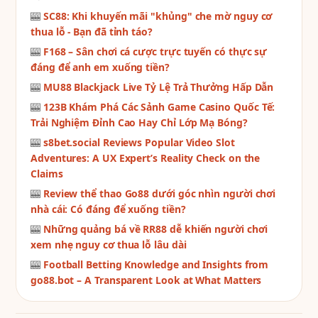
🎰
SC88: Khi khuyến mãi "khủng" che mờ nguy cơ
thua lỗ - Bạn đã tỉnh táo?
🎰
F168 – Sân chơi cá cược trực tuyến có thực sự
đáng để anh em xuống tiền?
🎰
MU88 Blackjack Live Tỷ Lệ Trả Thưởng Hấp Dẫn
🎰
123B Khám Phá Các Sảnh Game Casino Quốc Tế:
Trải Nghiệm Đỉnh Cao Hay Chỉ Lớp Mạ Bóng?
🎰
s8bet.social Reviews Popular Video Slot
Adventures: A UX Expert’s Reality Check on the
Claims
🎰
Review thể thao Go88 dưới góc nhìn người chơi
nhà cái: Có đáng để xuống tiền?
🎰
Những quảng bá về RR88 dễ khiến người chơi
xem nhẹ nguy cơ thua lỗ lâu dài
🎰
Football Betting Knowledge and Insights from
go88.bot – A Transparent Look at What Matters