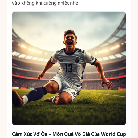
vào không khí cuồng nhiệt nhé.
Cảm Xúc Vỡ Òa – Món Quà Vô Giá Của World Cup