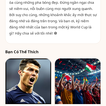
òa cùng những pha bóng đẹp. Đừng ngần ngại chia
sẻ niềm vui, nỗi buồn cùng mọi người xung quanh.
Bởi suy cho cùng, những khoảnh khắc ấy mới thực sự
đáng nhớ và đáng trân trọng. Và bạn ơi, kỷ niệm
đáng nhớ nhất của bạn trong một kỳ World Cup là
gì? Hãy chia sẻ với tôi nhé! ⚽
Bạn Có Thể Thích