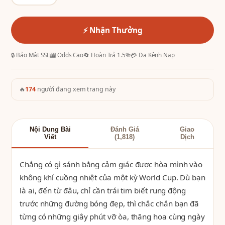
⚡ Nhận Thưởng
🔒 Bảo Mật SSL
🎰 Odds Cao
🔄 Hoàn Trả 1.5%
💳 Đa Kênh Nạp
🔥
174
người đang xem trang này
Nội Dung Bài
Đánh Giá
Giao
Viết
(1,818)
Dịch
Chẳng có gì sánh bằng cảm giác được hòa mình vào
không khí cuồng nhiệt của một kỳ World Cup. Dù bạn
là ai, đến từ đâu, chỉ cần trái tim biết rung động
trước những đường bóng đẹp, thì chắc chắn bạn đã
từng có những giây phút vỡ òa, thăng hoa cùng ngày