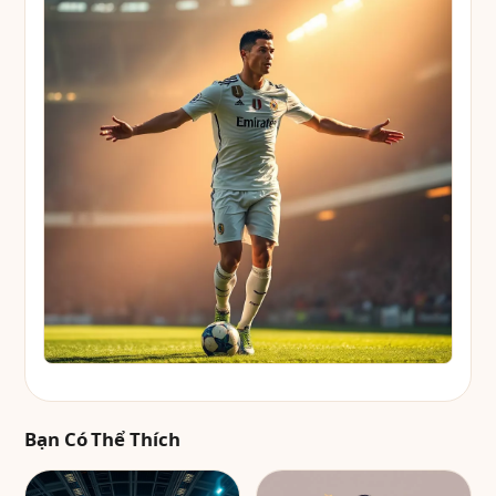
Bạn Có Thể Thích