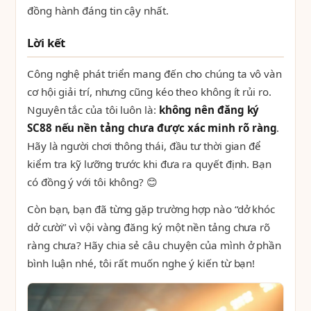
đồng hành đáng tin cậy nhất.
Lời kết
Công nghệ phát triển mang đến cho chúng ta vô vàn
cơ hội giải trí, nhưng cũng kéo theo không ít rủi ro.
Nguyên tắc của tôi luôn là:
không nên đăng ký
SC88 nếu nền tảng chưa được xác minh rõ ràng
.
Hãy là người chơi thông thái, đầu tư thời gian để
kiểm tra kỹ lưỡng trước khi đưa ra quyết định. Bạn
có đồng ý với tôi không? 😊
Còn bạn, bạn đã từng gặp trường hợp nào “dở khóc
dở cười” vì vội vàng đăng ký một nền tảng chưa rõ
ràng chưa? Hãy chia sẻ câu chuyện của mình ở phần
bình luận nhé, tôi rất muốn nghe ý kiến từ bạn!