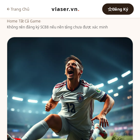
vlaser.vn
.
Trang Chủ
Đăng Ký
Home
›
Tất Cả Game
›
Không nên đăng ký SC88 nếu nền tảng chưa được xác minh