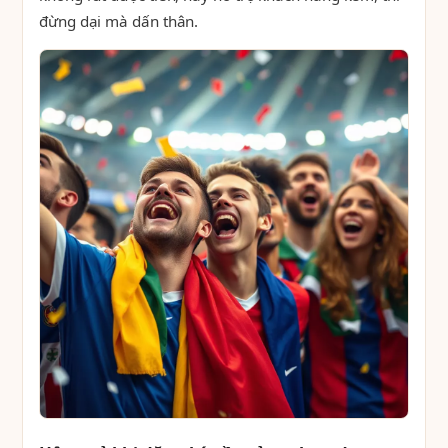
đừng dại mà dấn thân.