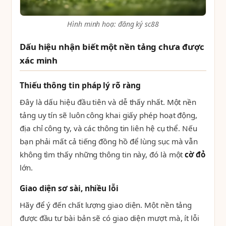
Hình minh hoạ: đăng ký sc88
Dấu hiệu nhận biết một nền tảng chưa được
xác minh
Thiếu thông tin pháp lý rõ ràng
Đây là dấu hiệu đầu tiên và dễ thấy nhất. Một nền
tảng uy tín sẽ luôn công khai giấy phép hoạt động,
địa chỉ công ty, và các thông tin liên hệ cụ thể. Nếu
bạn phải mất cả tiếng đồng hồ để lùng sục mà vẫn
không tìm thấy những thông tin này, đó là một
cờ đỏ
lớn.
Giao diện sơ sài, nhiều lỗi
Hãy để ý đến chất lượng giao diện. Một nền tảng
được đầu tư bài bản sẽ có giao diện mượt mà, ít lỗi