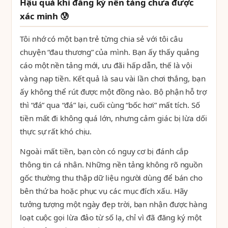
Hậu quả khi đăng ký nền tảng chưa được
xác minh 😰
Tôi nhớ có một bạn trẻ từng chia sẻ với tôi câu
chuyện “đau thương” của mình. Bạn ấy thấy quảng
cáo một nền tảng mới, ưu đãi hấp dẫn, thế là vội
vàng nạp tiền. Kết quả là sau vài lần chơi thắng, bạn
ấy không thể rút được một đồng nào. Bộ phận hỗ trợ
thì “đá” qua “đá” lại, cuối cùng “bốc hơi” mất tích. Số
tiền mất đi không quá lớn, nhưng cảm giác bị lừa dối
thực sự rất khó chịu.
Ngoài mất tiền, bạn còn có nguy cơ bị đánh cắp
thông tin cá nhân. Những nền tảng không rõ nguồn
gốc thường thu thập dữ liệu người dùng để bán cho
bên thứ ba hoặc phục vụ các mục đích xấu. Hãy
tưởng tượng một ngày đẹp trời, bạn nhận được hàng
loạt cuộc gọi lừa đảo từ số lạ, chỉ vì đã đăng ký một