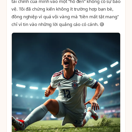
tài chính của mình vào một “hố đen” không có sự bảo
vệ. Tôi đã chứng kiến không ít trường hợp bạn bè,
đồng nghiệp vì quá vội vàng mà “tiền mất tật mang”
chỉ vì tin vào những lời quảng cáo có cánh. 😅