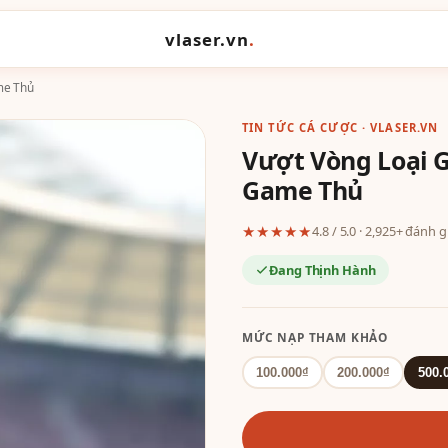
vlaser.vn
.
me Thủ
TIN TỨC CÁ CƯỢC · VLASER.VN
Vượt Vòng Loại G
Game Thủ
★★★★★
4.8 / 5.0 · 2,925+ đánh 
Đang Thịnh Hành
MỨC NẠP THAM KHẢO
100.000₫
200.000₫
500.