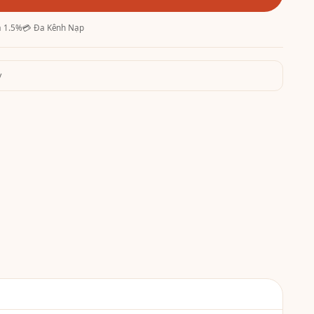
ả 1.5%
💳 Đa Kênh Nạp
y