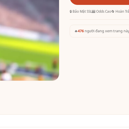
🔒 Bảo Mật SSL
🎰 Odds Cao
🔄 Hoàn Tr
🔥
476
người đang xem trang nà