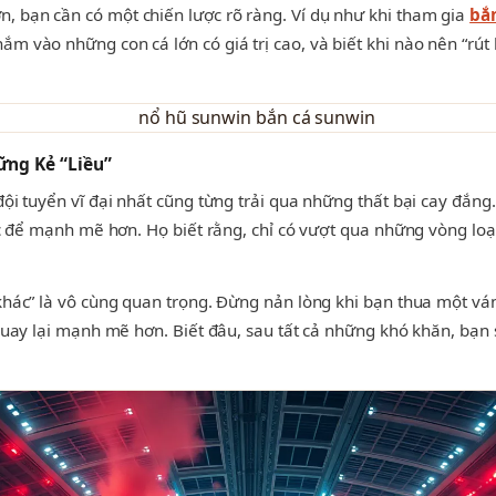
, bạn cần có một chiến lược rõ ràng. Ví dụ như khi tham gia
bắ
m vào những con cá lớn có giá trị cao, và biết khi nào nên “rút 
ững Kẻ “Liều”
đội tuyển vĩ đại nhất cũng từng trải qua những thất bại cay đắng
lực để mạnh mẽ hơn. Họ biết rằng, chỉ có vượt qua những vòng lo
khác” là vô cùng quan trọng. Đừng nản lòng khi bạn thua một ván
à quay lại mạnh mẽ hơn. Biết đâu, sau tất cả những khó khăn, bạ