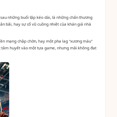
t sau những buổi tập kéo dài, là những chấn thương
sân bãi, hay sự cổ vũ cuồng nhiệt của khán giả nhà
ruyền mạng chập chờn, hay một pha lag “xương máu”
 hết tâm huyết vào một tựa game, nhưng mãi không đạt