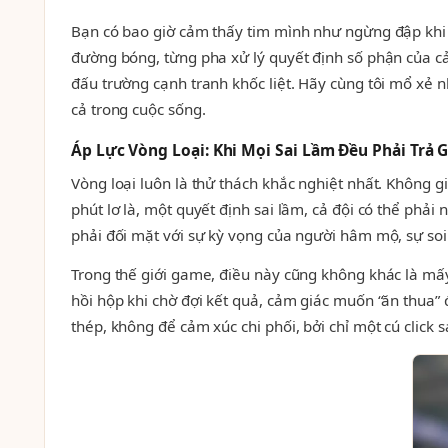
Bạn có bao giờ cảm thấy tim mình như ngừng đập khi độ
đường bóng, từng pha xử lý quyết định số phận của cả
đấu trường cạnh tranh khốc liệt. Hãy cùng tôi mổ xẻ 
cả trong cuộc sống.
Áp Lực Vòng Loại: Khi Mọi Sai Lầm Đều Phải Trả G
Vòng loại luôn là thử thách khắc nghiệt nhất. Không
phút lơ là, một quyết định sai lầm, cả đội có thể phải 
phải đối mặt với sự kỳ vọng của người hâm mộ, sự soi
Trong thế giới game, điều này cũng không khác là mấ
hồi hộp khi chờ đợi kết quả, cảm giác muốn “ăn thua”
thép, không để cảm xúc chi phối, bởi chỉ một cú click s