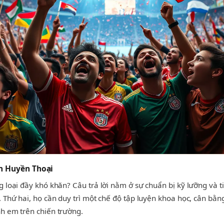
n Huyền Thoại
 loại đầy khó khăn? Câu trả lời nằm ở sự chuẩn bị kỹ lưỡng và ti
 Thứ hai, họ cần duy trì một chế độ tập luyện khoa học, cân bằng
h em trên chiến trường.