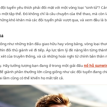
i tuyển yêu thích phải đối mặt với một vòng loại “sinh tử”? Cảm
 một tập thể. Đó không chỉ là câu chuyện của thể thao, mà còn 
những khó khăn mà các đội tuyển phải vượt qua, và xem đâu là bí
iá
 giống như những trận đấu giao hữu hay vòng bảng, vòng loại th
nhìn đối thủ giành vé đi tiếp. Áp lực tâm lý đè nặng lên từng thà
 xét của truyền thông, và cả những hoài nghi từ chính bản thân 
y. Hãy tưởng tượng bạn đang ở trong một giải đấu
nổ hũ sunwi
 để giành phần thưởng lớn cũng giống như các đội tuyển đang chi
ai lầm cũng có thể khiến họ mất tất cả.