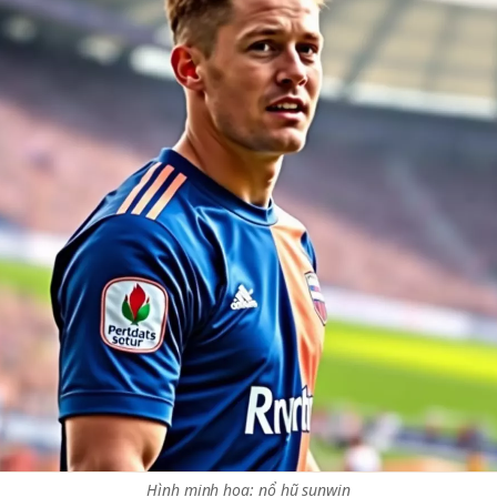
Hình minh hoạ: nổ hũ sunwin