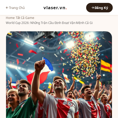
vlaser.vn
.
Trang Chủ
Đăng Ký
Home
›
Tất Cả Game
›
World Cup 2026: Những Trận Cầu Định Đoạt Vận Mệnh Cả Gi