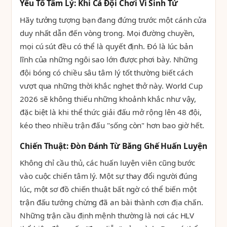
Yếu Tố Tâm Lý: Khi Cả Đội Chơi Vì Sinh Tử
Hãy tưởng tượng bạn đang đứng trước một cánh cửa
duy nhất dẫn đến vòng trong. Mọi đường chuyền,
mọi cú sút đều có thể là quyết định. Đó là lúc bản
lĩnh của những ngôi sao lớn được phơi bày. Những
đội bóng có chiều sâu tâm lý tốt thường biết cách
vượt qua những thời khắc nghẹt thở này. World Cup
2026 sẽ không thiếu những khoảnh khắc như vậy,
đặc biệt là khi thể thức giải đấu mở rộng lên 48 đội,
kéo theo nhiều trận đấu "sống còn" hơn bao giờ hết.
Chiến Thuật: Đòn Đánh Từ Băng Ghế Huấn Luyện
Không chỉ cầu thủ, các huấn luyện viên cũng bước
vào cuộc chiến tâm lý. Một sự thay đổi người đúng
lúc, một sơ đồ chiến thuật bất ngờ có thể biến một
trận đấu tưởng chừng đã an bài thành cơn địa chấn.
Những trận cầu định mệnh thường là nơi các HLV