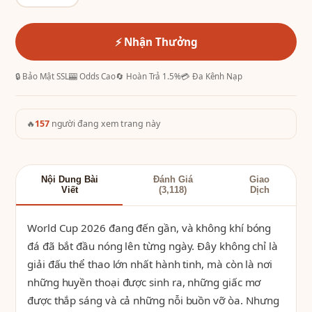
⚡ Nhận Thưởng
🔒 Bảo Mật SSL
🎰 Odds Cao
🔄 Hoàn Trả 1.5%
💳 Đa Kênh Nạp
🔥
157
người đang xem trang này
Nội Dung Bài
Đánh Giá
Giao
Viết
(3,118)
Dịch
World Cup 2026 đang đến gần, và không khí bóng
đá đã bắt đầu nóng lên từng ngày. Đây không chỉ là
giải đấu thể thao lớn nhất hành tinh, mà còn là nơi
những huyền thoại được sinh ra, những giấc mơ
được thắp sáng và cả những nỗi buồn vỡ òa. Nhưng