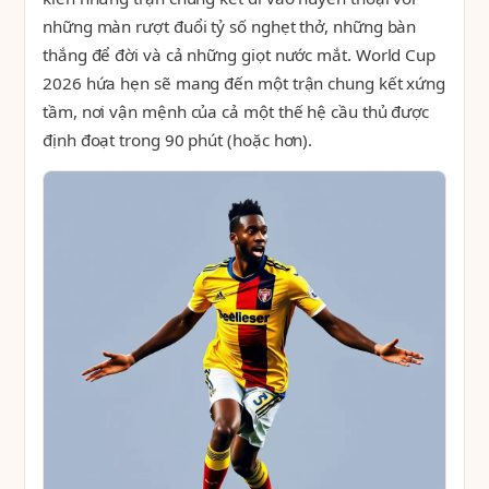
những màn rượt đuổi tỷ số nghẹt thở, những bàn
thắng để đời và cả những giọt nước mắt. World Cup
2026 hứa hẹn sẽ mang đến một trận chung kết xứng
tầm, nơi vận mệnh của cả một thế hệ cầu thủ được
định đoạt trong 90 phút (hoặc hơn).