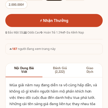
2.000.000₫
⚡ Nhận Thưởng
🔒 Bảo Mật SSL
🎰 Odds Cao
🔄 Hoàn Trả 1.5%
💳 Đa Kênh Nạp
🔥
187
người đang xem trang này
Nội Dung Bài
Đánh Giá
Giao
Viết
(2,222)
Dịch
Mùa giải năm nay đang diễn ra vô cùng hấp dẫn, và
không có gì khiến người hâm mộ phấn khích hơn
việc theo dõi cuộc đua đến danh hiệu Vua phá lưới.
Những cái tên sáng giá đang liên tục thay nhau tỏa