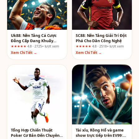
Uk88: Nền Tảng Cá Cược
SC88: Nền Tảng Giải Trí Đột
Đẳng Cấp Đang Khuấy
Phá Cho Dân Công Nghệ
Động Thị Trường
★★★★★
4.8 · 2725+ lượt xem
★★★★★
4.8 · 2518+ lượt xem
Xem Chi Tiết →
Xem Chi Tiết →
Tổng Hợp Chiến Thuật
Tài xỉu, Rồng Hổ và game
Poker Cơ Bản Đến Chuyên
show trực tiếp trên EV99: