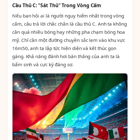
Cầu Thủ C: "Sát Thủ" Trong Vòng Cấm
Nếu bạn hỏi ai là người nguy hiểm nhất trong vòng
cấm, câu trả lời chắc chắn là cầu thủ C. Anh ta không
cần quá nhiều bóng hay những pha chạm bóng hoa
mỹ. Chỉ cần một đường chuyền sắc lẹm vào khu vực
16m50, anh ta lập tức hiện diện và kết thúc gọn
gàng. Khả năng đánh hơi bàn thắng của anh ta là
bẩm sinh và cực kỳ đáng sợ.