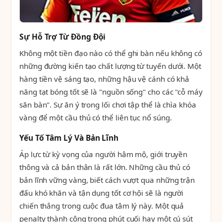
Sự Hỗ Trợ Từ Đồng Đội
Không một tiền đạo nào có thể ghi bàn nếu không có
những đường kiến tạo chất lượng từ tuyến dưới. Một
hàng tiền vệ sáng tạo, những hậu vệ cánh có khả
năng tạt bóng tốt sẽ là "nguồn sống" cho các "cỗ máy
săn bàn". Sự ăn ý trong lối chơi tập thể là chìa khóa
vàng để một cầu thủ có thể liên tục nổ súng.
Yếu Tố Tâm Lý Và Bản Lĩnh
Áp lực từ kỳ vọng của người hâm mộ, giới truyền
thông và cả bản thân là rất lớn. Những cầu thủ có
bản lĩnh vững vàng, biết cách vượt qua những trận
đấu khó khăn và tận dụng tốt cơ hội sẽ là người
chiến thắng trong cuộc đua tâm lý này. Một quả
penalty thành công trong phút cuối hay một cú sút