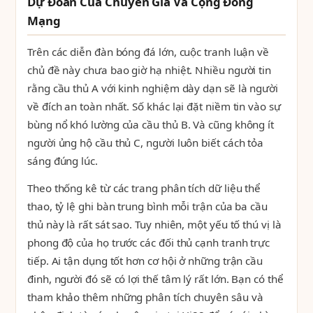
Dự Đoán Của Chuyên Gia Và Cộng Đồng
Mạng
Trên các diễn đàn bóng đá lớn, cuộc tranh luận về
chủ đề này chưa bao giờ hạ nhiệt. Nhiều người tin
rằng cầu thủ A với kinh nghiệm dày dạn sẽ là người
về đích an toàn nhất. Số khác lại đặt niềm tin vào sự
bùng nổ khó lường của cầu thủ B. Và cũng không ít
người ủng hộ cầu thủ C, người luôn biết cách tỏa
sáng đúng lúc.
Theo thống kê từ các trang phân tích dữ liệu thể
thao, tỷ lệ ghi bàn trung bình mỗi trận của ba cầu
thủ này là rất sát sao. Tuy nhiên, một yếu tố thú vị là
phong độ của họ trước các đối thủ cạnh tranh trực
tiếp. Ai tận dụng tốt hơn cơ hội ở những trận cầu
đinh, người đó sẽ có lợi thế tâm lý rất lớn. Bạn có thể
tham khảo thêm những phân tích chuyên sâu và