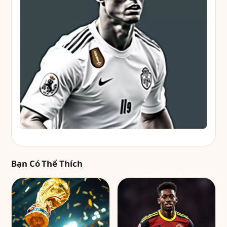
Bạn Có Thể Thích