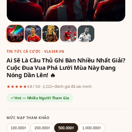
TIN TỨC CÁ CƯỢC · VLASER.VN
Ai Sẽ Là Cầu Thủ Ghi Bàn Nhiều Nhất Giải?
Cuộc Đua Vua Phá Lưới Mùa Này Đang
Nóng Dần Lên! 🔥
★★★★★
4.8 / 5.0 · 2,222+ đánh giá đã xác minh
Hot — Nhiều Người Tham Gia
MỨC NẠP THAM KHẢO
100.000₫
200.000₫
500.000₫
1.000.000₫