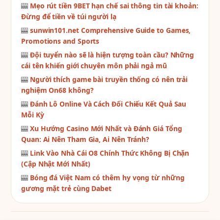
🎰
Mẹo rút tiền 9BET hạn chế sai thông tin tài khoản:
Đừng để tiền về túi người lạ
🎰
sunwin101.net Comprehensive Guide to Games,
Promotions and Sports
🎰
Đội tuyển nào sẽ là hiện tượng toàn cầu? Những
cái tên khiến giới chuyên môn phải ngả mũ
🎰
Người thích game bài truyền thống có nên trải
nghiệm On68 không?
🎰
Đánh Lô Online Và Cách Đối Chiếu Kết Quả Sau
Mỗi Kỳ
🎰
Xu Hướng Casino Mới Nhất và Đánh Giá Tổng
Quan: Ai Nên Tham Gia, Ai Nên Tránh?
🎰
Link Vào Nhà Cái O8 Chính Thức Không Bị Chặn
(Cập Nhật Mới Nhất)
🎰
Bóng đá Việt Nam có thêm hy vọng từ những
gương mặt trẻ cùng Dabet