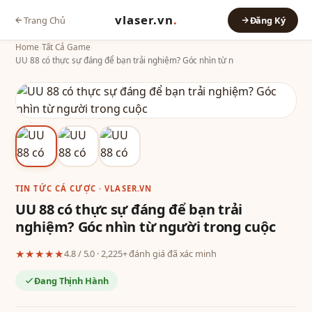
vlaser.vn
.
Trang Chủ
Đăng Ký
Home
›
Tất Cả Game
›
UU 88 có thực sự đáng để bạn trải nghiệm? Góc nhìn từ n
TIN TỨC CÁ CƯỢC · VLASER.VN
UU 88 có thực sự đáng để bạn trải
nghiệm? Góc nhìn từ người trong cuộc
★★★★★
4.8 / 5.0 · 2,225+ đánh giá đã xác minh
Đang Thịnh Hành