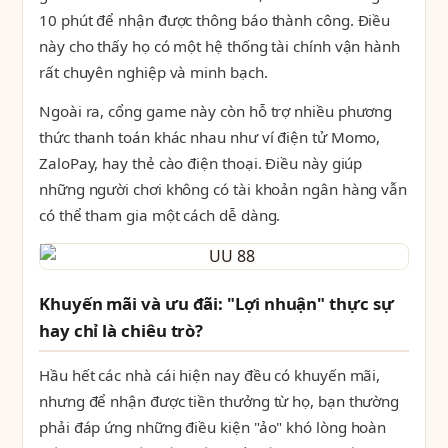
10 phút để nhận được thông báo thành công. Điều
này cho thấy họ có một hệ thống tài chính vận hành
rất chuyên nghiệp và minh bạch.
Ngoài ra, cổng game này còn hỗ trợ nhiều phương
thức thanh toán khác nhau như ví điện tử Momo,
ZaloPay, hay thẻ cào điện thoại. Điều này giúp
những người chơi không có tài khoản ngân hàng vẫn
có thể tham gia một cách dễ dàng.
Khuyến mãi và ưu đãi: "Lợi nhuận" thực sự
hay chỉ là chiêu trò?
Hầu hết các nhà cái hiện nay đều có khuyến mãi,
nhưng để nhận được tiền thưởng từ họ, bạn thường
phải đáp ứng những điều kiện "ảo" khó lòng hoàn