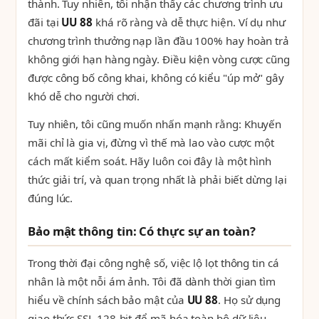
thành. Tuy nhiên, tôi nhận thấy các chương trình ưu
đãi tại
UU 88
khá rõ ràng và dễ thực hiện. Ví dụ như
chương trình thưởng nạp lần đầu 100% hay hoàn trả
không giới hạn hàng ngày. Điều kiện vòng cược cũng
được công bố công khai, không có kiểu "úp mở" gây
khó dễ cho người chơi.
Tuy nhiên, tôi cũng muốn nhấn mạnh rằng: Khuyến
mãi chỉ là gia vị, đừng vì thế mà lao vào cược một
cách mất kiểm soát. Hãy luôn coi đây là một hình
thức giải trí, và quan trọng nhất là phải biết dừng lại
đúng lúc.
Bảo mật thông tin: Có thực sự an toàn?
Trong thời đại công nghệ số, việc lộ lọt thông tin cá
nhân là một nỗi ám ảnh. Tôi đã dành thời gian tìm
hiểu về chính sách bảo mật của
UU 88
. Họ sử dụng
giao thức SSL 128-bit để mã hóa toàn bộ dữ liệu