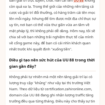
đàn giải trí trực tuyến, chắc hẳn cái tên
UU 88
không
còn quá xa lạ. Trong thế giới của những nền tảng cá
cược và giải trí đổi thưởng, có hàng trăm cái tên mọc
lên mỗi ngày. Nhưng để tìm được một địa chỉ thực sự
uy tín, nơi bạn có thể vừa thư giãn vừa an tâm về
mặt pháp lý, thì không phải dễ dàng. Hôm nay, tôi sẽ
chia sẻ với bạn những trải nghiệm thực tế của mình
về cổng game này, để bạn có cái nhìn khách quan
nhất trước khi quyết định "xuống tiền".
Điều gì tạo nên sức hút của UU 88 trong thời
gian gần đây?
Không phải tự nhiên mà một nền tảng giải trí lại có
lượng truy cập "khủng" như vậy tại thị trường Việt
Nam. Theo dữ liệu từ certification.zahironline.com,
domain của UU 88 đang ghi nhận lượng traffic tăng
trưởng đều qua từng tháng. Điều này cho thấy sự tin