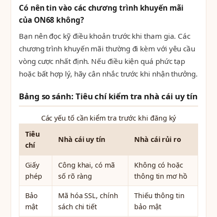
Có nên tin vào các chương trình khuyến mãi
của ON68 không?
Bạn nên đọc kỹ điều khoản trước khi tham gia. Các
chương trình khuyến mãi thường đi kèm với yêu cầu
vòng cược nhất định. Nếu điều kiện quá phức tạp
hoặc bất hợp lý, hãy cân nhắc trước khi nhận thưởng.
Bảng so sánh: Tiêu chí kiểm tra nhà cái uy tín
Các yếu tố cần kiểm tra trước khi đăng ký
Tiêu
Nhà cái uy tín
Nhà cái rủi ro
chí
Giấy
Công khai, có mã
Không có hoặc
phép
số rõ ràng
thông tin mơ hồ
Bảo
Mã hóa SSL, chính
Thiếu thông tin
mật
sách chi tiết
bảo mật