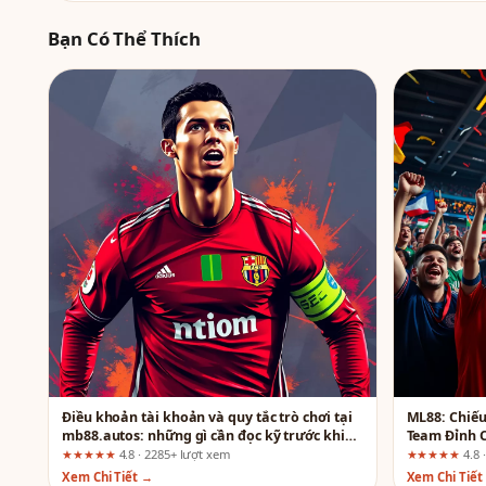
Bạn Có Thể Thích
Điều khoản tài khoản và quy tắc trò chơi tại
ML88: Chiếu
mb88.autos: những gì cần đọc kỹ trước khi
Team Đỉnh 
bước vào
Xác Minh
★★★★★
4.8 · 2285+ lượt xem
★★★★★
4.8 
Xem Chi Tiết →
Xem Chi Tiết