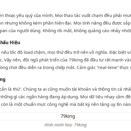
iện thoại yêu quý của mình. Mọi thao tác vuốt chạm đều phải m
iản nhưng không kém phần hiện đại. Mọi tính năng đều được sắp 
 gian của người dùng. Không rối mắt, không quảng cáo nhảy nhót k
Khẩu Hiệu
nếu tốc độ load chậm, mọi thứ đều trở nên vô nghĩa. Đặc biệt vớ
c. Vậy nên, đội ngũ phát triển của 79king đã đầu tư rất mạnh v
òng chơi đều diễn ra trong chớp mắt. Cảm giác “real-time” thực 
ùng
ất cẩn là thù”. Chúng ta ai cũng muốn tài khoản và thông tin cá 
 những gì các ngân hàng đang áp dụng. Mọi dữ liệu nhạy cảm đề
 còn là một chuẩn mực công nghệ mà bất kỳ nền tảng uy tín nào
Hình minh hoạ: 79king