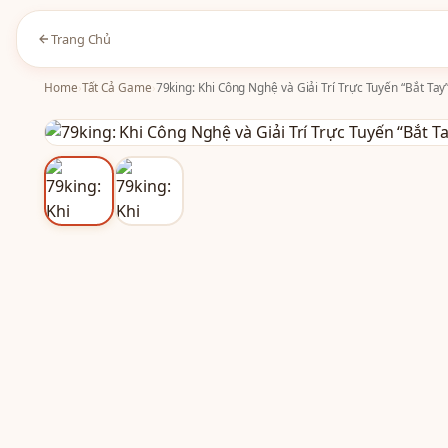
Trang Chủ
Home
›
Tất Cả Game
›
79king: Khi Công Nghệ và Giải Trí Trực Tuyến “Bắt Tay