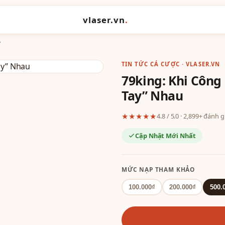
vlaser.vn
.
”
TIN TỨC CÁ CƯỢC · VLASER.VN
79king: Khi Công 
Tay” Nhau
★★★★★
4.8 / 5.0 · 2,899+ đánh 
Cập Nhật Mới Nhất
MỨC NẠP THAM KHẢO
100.000₫
200.000₫
500.