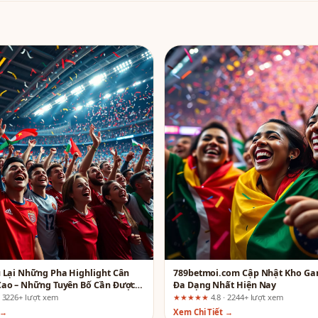
 Lại Những Pha Highlight Cân
789betmoi.com Cập Nhật Kho Ga
Cao – Những Tuyên Bố Cần Được
Đa Dạng Nhất Hiện Nay
· 3226+ lượt xem
★★★★★
4.8 · 2244+ lượt xem
 →
Xem Chi Tiết →