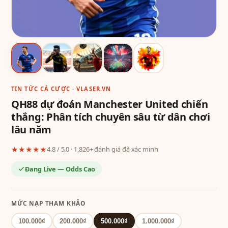
TIN TỨC CÁ CƯỢC · VLASER.VN
QH88 dự đoán Manchester United chiến
thắng: Phân tích chuyên sâu từ dân chơi
lâu năm
★★★★★
4.8 / 5.0 · 1,826+ đánh giá đã xác minh
Đang Live — Odds Cao
MỨC NẠP THAM KHẢO
100.000₫
200.000₫
500.000₫
1.000.000₫