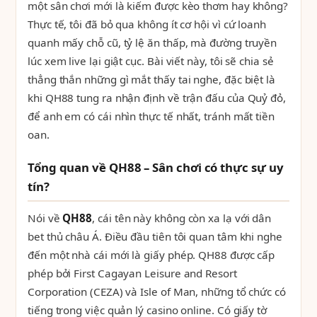
một sân chơi mới là kiếm được kèo thơm hay không?
Thực tế, tôi đã bỏ qua không ít cơ hội vì cứ loanh
quanh mấy chỗ cũ, tỷ lệ ăn thấp, mà đường truyền
lúc xem live lại giật cục. Bài viết này, tôi sẽ chia sẻ
thẳng thắn những gì mắt thấy tai nghe, đặc biệt là
khi QH88 tung ra nhận định về trận đấu của Quỷ đỏ,
để anh em có cái nhìn thực tế nhất, tránh mất tiền
oan.
Tổng quan về QH88 – Sân chơi có thực sự uy
tín?
Nói về
QH88
, cái tên này không còn xa lạ với dân
bet thủ châu Á. Điều đầu tiên tôi quan tâm khi nghe
đến một nhà cái mới là giấy phép. QH88 được cấp
phép bởi First Cagayan Leisure and Resort
Corporation (CEZA) và Isle of Man, những tổ chức có
tiếng trong việc quản lý casino online. Có giấy tờ