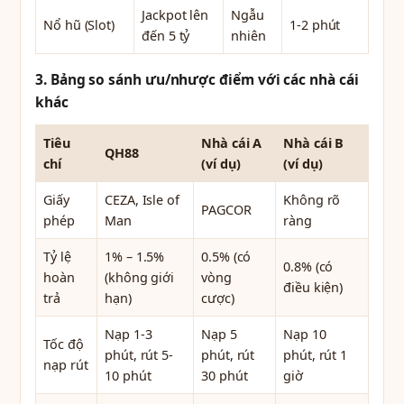
Jackpot lên
Ngẫu
Nổ hũ (Slot)
1-2 phút
đến 5 tỷ
nhiên
3. Bảng so sánh ưu/nhược điểm với các nhà cái
khác
Tiêu
Nhà cái A
Nhà cái B
QH88
chí
(ví dụ)
(ví dụ)
Giấy
CEZA, Isle of
Không rõ
PAGCOR
phép
Man
ràng
Tỷ lệ
1% – 1.5%
0.5% (có
0.8% (có
hoàn
(không giới
vòng
điều kiện)
trả
hạn)
cược)
Nạp 1-3
Nạp 5
Nạp 10
Tốc độ
phút, rút 5-
phút, rút
phút, rút 1
nạp rút
10 phút
30 phút
giờ