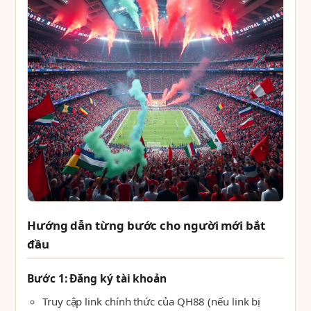
Hướng dẫn từng bước cho người mới bắt
đầu
Bước 1: Đăng ký tài khoản
Truy cập link chính thức của QH88 (nếu link bị