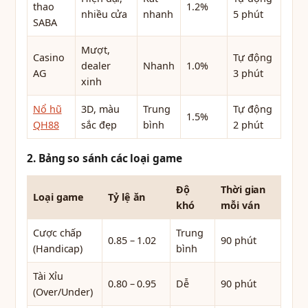
thao
1.2%
nhiều cửa
nhanh
5 phút
SABA
Mượt,
Casino
Tự động
dealer
Nhanh
1.0%
AG
3 phút
xinh
Nổ hũ
3D, màu
Trung
Tự động
1.5%
QH88
sắc đẹp
bình
2 phút
2. Bảng so sánh các loại game
Độ
Thời gian
Loại game
Tỷ lệ ăn
khó
mỗi ván
Cược chấp
Trung
0.85 – 1.02
90 phút
(Handicap)
bình
Tài Xỉu
0.80 – 0.95
Dễ
90 phút
(Over/Under)