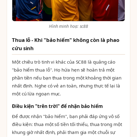
Hình minh hoạ: sc88
Thua lỗ - Khi "bảo hiểm" không còn là phao
cứu sinh
Một chiêu trò tinh vi khác của SC88 là quảng cáo
"bảo hiểm thua lỗ". Họ hứa hẹn sẽ hoàn trả một
phần tiền nếu bạn thua trong một khoảng thời gian
nhất định. Nghe có vẻ an toàn, nhưng thực tế lại là
một cú lừa ngoạn mục.
Điều kiện "trên trời" để nhận bảo hiểm
Để được nhận "bảo hiểm", bạn phải đáp ứng vô số
điều kiện: thua một số tiền tối thiểu, thua trong một
khung giờ nhất định, phải tham gia một chuỗi sự