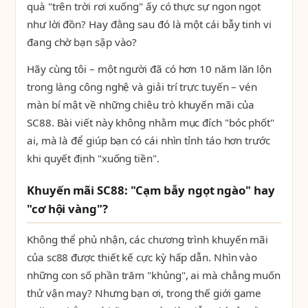
quà "trên trời rơi xuống" ấy có thực sự ngon ngọt
như lời đồn? Hay đằng sau đó là một cái bẫy tinh vi
đang chờ bạn sập vào?
Hãy cùng tôi – một người đã có hơn 10 năm lăn lộn
trong làng công nghệ và giải trí trực tuyến – vén
màn bí mật về những chiêu trò khuyến mãi của
SC88. Bài viết này không nhằm mục đích "bóc phốt"
ai, mà là để giúp bạn có cái nhìn tỉnh táo hơn trước
khi quyết định "xuống tiền".
Khuyến mãi SC88: "Cạm bẫy ngọt ngào" hay
"cơ hội vàng"?
Không thể phủ nhận, các chương trình khuyến mãi
của sc88 được thiết kế cực kỳ hấp dẫn. Nhìn vào
những con số phần trăm "khủng", ai mà chẳng muốn
thử vận may? Nhưng bạn ơi, trong thế giới game