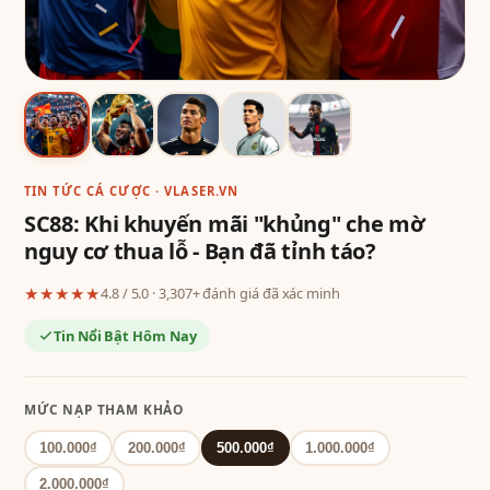
TIN TỨC CÁ CƯỢC · VLASER.VN
SC88: Khi khuyến mãi "khủng" che mờ
nguy cơ thua lỗ - Bạn đã tỉnh táo?
★★★★★
4.8 / 5.0 · 3,307+ đánh giá đã xác minh
Tin Nổi Bật Hôm Nay
MỨC NẠP THAM KHẢO
100.000₫
200.000₫
500.000₫
1.000.000₫
2.000.000₫