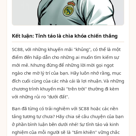
Kết luận: Tỉnh táo là chìa khóa chiến thắng
SC88, với những khuyến mãi "khủng", có thể là một
điểm đến hấp dẫn cho những ai muốn tìm kiếm sự
mới mẻ. Nhưng đừng để những lời mời gọi ngọt
ngào che mờ lý trí của bạn. Hãy luôn nhớ rằng, mục
đích cuối cùng của các nhà cái là lợi nhuận. Và những
chương trình khuyến mãi "trên trời" thường đi kèm
với những rủi ro "dưới đất".
Bạn đã từng có trải nghiệm với SC88 hoặc các nền
tảng tương tự chưa? Hãy chia sẻ câu chuyện của bạn
ở phần bình luận bên dưới nhé! Sự tỉnh táo và kinh
nghiệm của mỗi người sẽ là "tấm khiên" vững chắc