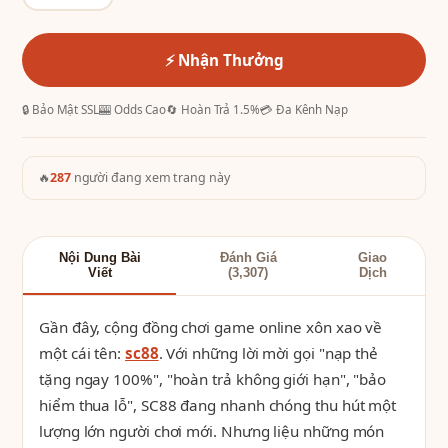
⚡ Nhận Thưởng
🔒 Bảo Mật SSL
🎰 Odds Cao
🔄 Hoàn Trả 1.5%
💳 Đa Kênh Nạp
🔥
287
người đang xem trang này
Nội Dung Bài
Đánh Giá
Giao
Viết
(3,307)
Dịch
Gần đây, cộng đồng chơi game online xôn xao về
một cái tên:
sc88
. Với những lời mời gọi "nạp thẻ
tặng ngay 100%", "hoàn trả không giới hạn", "bảo
hiểm thua lỗ", SC88 đang nhanh chóng thu hút một
lượng lớn người chơi mới. Nhưng liệu những món