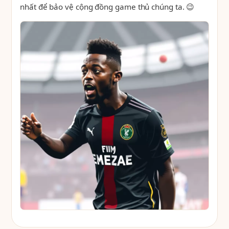
nhất để bảo vệ cộng đồng game thủ chúng ta. 😉