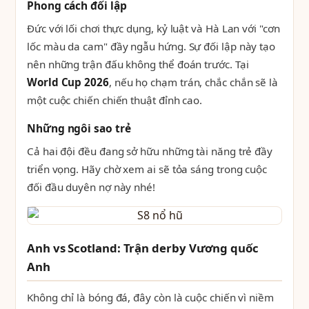
Phong cách đối lập
Đức với lối chơi thực dụng, kỷ luật và Hà Lan với "cơn
lốc màu da cam" đầy ngẫu hứng. Sự đối lập này tạo
nên những trận đấu không thể đoán trước. Tại
World Cup 2026
, nếu họ chạm trán, chắc chắn sẽ là
một cuộc chiến chiến thuật đỉnh cao.
Những ngôi sao trẻ
Cả hai đội đều đang sở hữu những tài năng trẻ đầy
triển vọng. Hãy chờ xem ai sẽ tỏa sáng trong cuộc
đối đầu duyên nợ này nhé!
Anh vs Scotland: Trận derby Vương quốc
Anh
Không chỉ là bóng đá, đây còn là cuộc chiến vì niềm