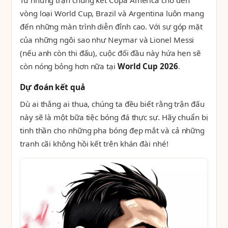
Từ những trận chung kết Copa America cho đến
vòng loại World Cup, Brazil và Argentina luôn mang
đến những màn trình diễn đỉnh cao. Với sự góp mặt
của những ngôi sao như Neymar và Lionel Messi
(nếu anh còn thi đấu), cuộc đối đầu này hứa hẹn sẽ
còn nóng bỏng hơn nữa tại
World Cup 2026
.
Dự đoán kết quả
Dù ai thắng ai thua, chúng ta đều biết rằng trận đấu
này sẽ là một bữa tiệc bóng đá thực sự. Hãy chuẩn bị
tinh thần cho những pha bóng đẹp mắt và cả những
tranh cãi không hồi kết trên khán đài nhé!