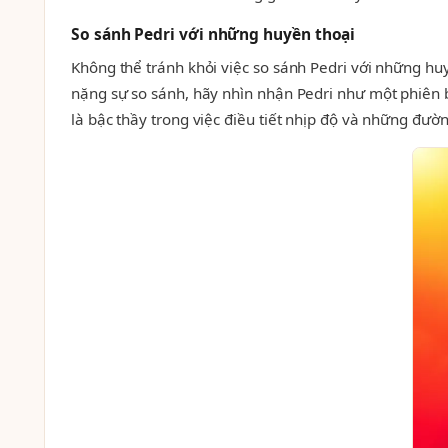
So sánh Pedri với những huyền thoại
Không thể tránh khỏi việc so sánh Pedri với những huy
nặng sự so sánh, hãy nhìn nhận Pedri như một phiên b
là bậc thầy trong việc điều tiết nhịp độ và những đường