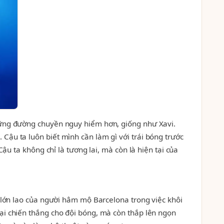
những đường chuyền nguy hiểm hơn, giống như Xavi.
Cậu ta luôn biết mình cần làm gì với trái bóng trước
ậu ta không chỉ là tương lai, mà còn là hiện tại của
g lớn lao của người hâm mộ Barcelona trong việc khôi
ại chiến thắng cho đội bóng, mà còn thắp lên ngọn