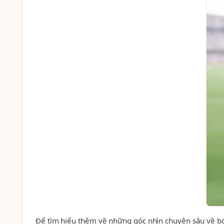
Để tìm hiểu thêm về những góc nhìn chuyên sâu về bón