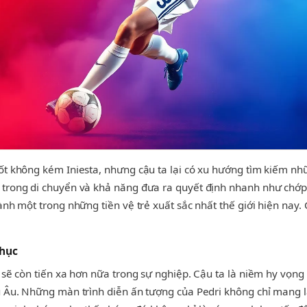
tốt không kém Iniesta, nhưng cậu ta lại có xu hướng tìm kiếm 
trong di chuyển và khả năng đưa ra quyết định nhanh như chớp. 
nh một trong những tiền vệ trẻ xuất sắc nhất thế giới hiện nay. C
phục
n sẽ còn tiến xa hơn nữa trong sự nghiệp. Cậu ta là niềm hy vọn
u Âu. Những màn trình diễn ấn tượng của Pedri không chỉ mang l