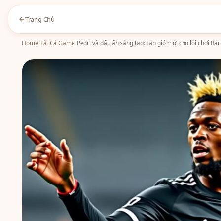
Trang Chủ
Home
›
Tất Cả Game
›
Pedri và dấu ấn sáng tạo: Làn gió mới cho lối chơi Bar