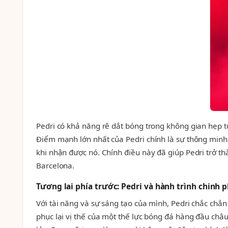
Pedri có khả năng rê dắt bóng trong không gian hẹp 
Điểm mạnh lớn nhất của Pedri chính là sự thông minh 
khi nhận được nó. Chính điều này đã giúp Pedri trở thà
Barcelona.
Tương lai phía trước: Pedri và hành trình chinh 
Với tài năng và sự sáng tạo của mình, Pedri chắc chắ
phục lại vị thế của một thế lực bóng đá hàng đầu châ