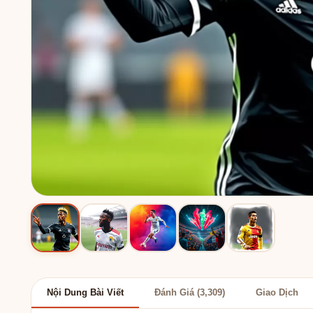
Nội Dung Bài Viết
Đánh Giá (3,309)
Giao Dịch