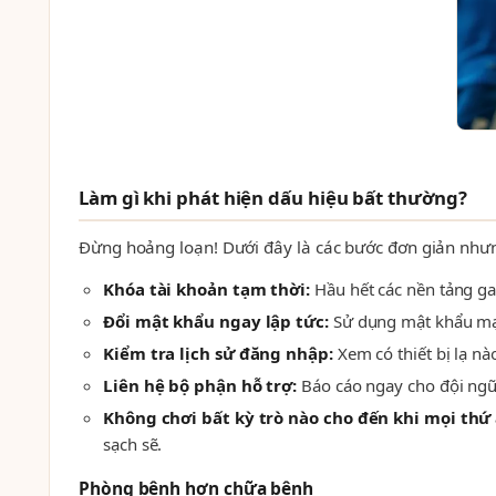
Làm gì khi phát hiện dấu hiệu bất thường?
Đừng hoảng loạn! Dưới đây là các bước đơn giản nhưn
Khóa tài khoản tạm thời:
Hầu hết các nền tảng ga
Đổi mật khẩu ngay lập tức:
Sử dụng mật khẩu mạnh
Kiểm tra lịch sử đăng nhập:
Xem có thiết bị lạ nà
Liên hệ bộ phận hỗ trợ:
Báo cáo ngay cho đội ngũ
Không chơi bất kỳ trò nào cho đến khi mọi thứ 
sạch sẽ.
Phòng bệnh hơn chữa bệnh