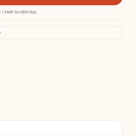
ả 1.5%
💳 Đa Kênh Nạp
y