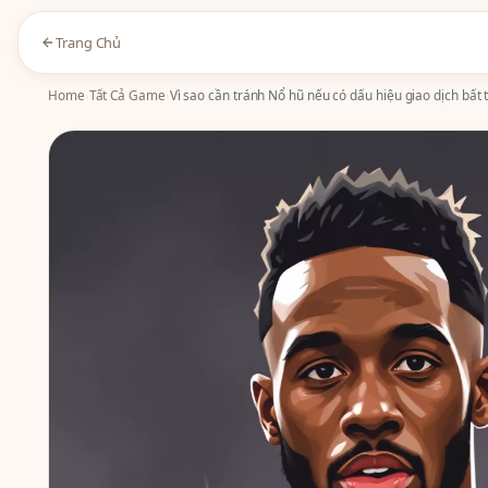
Trang Chủ
Home
›
Tất Cả Game
›
Vì sao cần tránh Nổ hũ nếu có dấu hiệu giao dịch bất 