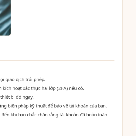
i giao dịch trái phép.
kích hoạt xác thực hai lớp (2FA) nếu có.
thiết bị đó ngay.
g biện pháp kỹ thuật để bảo vệ tài khoản của bạn.
 đến khi bạn chắc chắn rằng tài khoản đã hoàn toàn