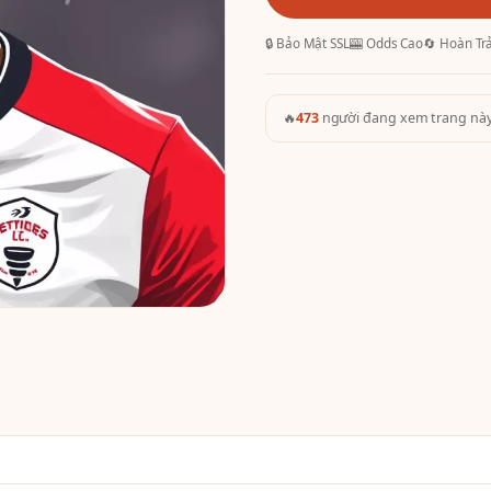
🔒 Bảo Mật SSL
🎰 Odds Cao
🔄 Hoàn Tr
🔥
473
người đang xem trang nà