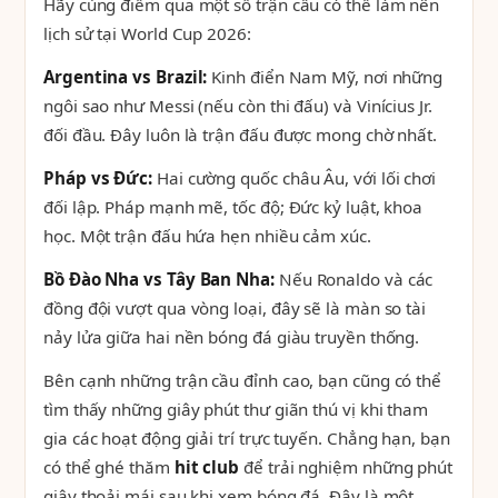
Hãy cùng điểm qua một số trận cầu có thể làm nên
lịch sử tại World Cup 2026:
Argentina vs Brazil:
Kinh điển Nam Mỹ, nơi những
ngôi sao như Messi (nếu còn thi đấu) và Vinícius Jr.
đối đầu. Đây luôn là trận đấu được mong chờ nhất.
Pháp vs Đức:
Hai cường quốc châu Âu, với lối chơi
đối lập. Pháp mạnh mẽ, tốc độ; Đức kỷ luật, khoa
học. Một trận đấu hứa hẹn nhiều cảm xúc.
Bồ Đào Nha vs Tây Ban Nha:
Nếu Ronaldo và các
đồng đội vượt qua vòng loại, đây sẽ là màn so tài
nảy lửa giữa hai nền bóng đá giàu truyền thống.
Bên cạnh những trận cầu đỉnh cao, bạn cũng có thể
tìm thấy những giây phút thư giãn thú vị khi tham
gia các hoạt động giải trí trực tuyến. Chẳng hạn, bạn
có thể ghé thăm
hit club
để trải nghiệm những phút
giây thoải mái sau khi xem bóng đá. Đây là một