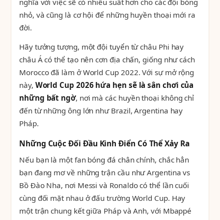
nghĩa với việc sẽ có nhiều suất hơn cho các đội bóng
nhỏ, và cũng là cơ hội để những huyền thoại mới ra
đời.
Hãy tưởng tượng, một đội tuyển từ châu Phi hay
châu Á có thể tạo nên cơn địa chấn, giống như cách
Morocco đã làm ở World Cup 2022. Với sự mở rộng
này,
World Cup 2026 hứa hẹn sẽ là sân chơi của
những bất ngờ
, nơi mà các huyền thoại không chỉ
đến từ những ông lớn như Brazil, Argentina hay
Pháp.
Những Cuộc Đối Đầu Kinh Điển Có Thể Xảy Ra
Nếu bạn là một fan bóng đá chân chính, chắc hẳn
bạn đang mơ về những trận cầu như Argentina vs
Bồ Đào Nha, nơi Messi và Ronaldo có thể lần cuối
cùng đối mặt nhau ở đấu trường World Cup. Hay
một trận chung kết giữa Pháp và Anh, với Mbappé