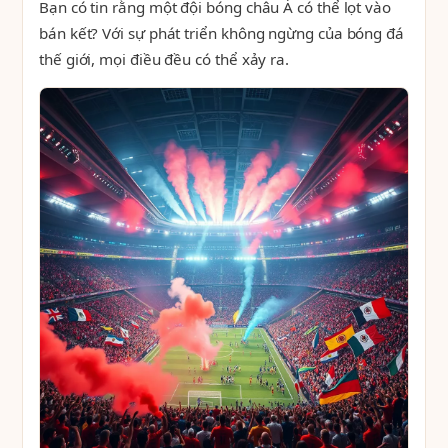
Bạn có tin rằng một đội bóng châu Á có thể lọt vào
bán kết? Với sự phát triển không ngừng của bóng đá
thế giới, mọi điều đều có thể xảy ra.