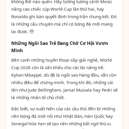
không thể nào quên. Hãy tưởng tượng cảnh Messi
nâng cao chiếc cúp World Cup lần thứ hai, hay
Ronaldo ghi bàn quyết định trong trận chung kết. Đó
là những câu chuyện mà chỉ có bóng đá mới mang
lại được. 🥹
Những Ngôi Sao Trẻ Đang Chờ Cơ Hội Vươn
Mình
Bên cạnh những huyền thoại sắp giải nghệ, World
Cup 2026 còn là sân khấu cho các tài năng trẻ.
Kylian Mbappé, dù đã là ngôi sao hàng đầu, vẫn còn
nhiều điều để chứng minh. Trong khi đó, những cái
tên như Jude Bellingham, Jamal Musiala hay Pedri sẽ
là những nhân tố chủ chốt.
Đặc biệt, sự xuất hiện của các cầu thủ đến từ những
nền bóng đá mới nổi như Nhật Bản, Hàn Quốc hay
Senegal hứa hẹn sẽ tạo nên những bất ngờ thú vị.