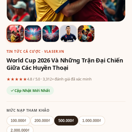
TIN TỨC CÁ CƯỢC · VLASER.VN
World Cup 2026 Và Những Trận Đại Chiến
Giữa Các Huyền Thoại
★★★★★
4.8 / 5.0 · 3,312+ đánh giá đã xác minh
Cập Nhật Mới Nhất
MỨC NẠP THAM KHẢO
100.000₫
200.000₫
500.000₫
1.000.000₫
2.000.000₫