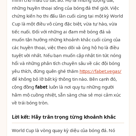
mình cho màu cờ sắc áo. Họ là những tượng đài,
những huyền thoại sống của bóng đá thế giới. Việc
chứng kiến họ thi đấu lần cuối cùng tại một kỳ World
Cup là một điều vô cùng đặc biệt, vừa tự hào, vừa
tiếc nuối. Đối với những ai đam mê bóng đá và
muốn tận hưởng những khoảnh khắc cuối cùng của
các huyền thoại, việc theo dõi và ủng hộ họ là điều
tuyệt vời nhất. Nếu bạn muốn cập nhật tin tức nóng
hổi và những phân tích chuyên sâu về các đội bóng
yêu thích, đừng quên ghé thăm
https://fabet.vegas/
để không bỏ lỡ bất kỳ thông tin nào. Bên cạnh đó,
cộng đồng
fabet
luôn là nơi quy tụ những người
hâm mộ cuồng nhiệt, sẵn sàng chia sẻ mọi cảm xúc
về trái bóng tròn.
Lời kết: Hãy trân trọng từng khoảnh khắc
World Cup là vòng quay kỳ diệu của bóng đá. Nó