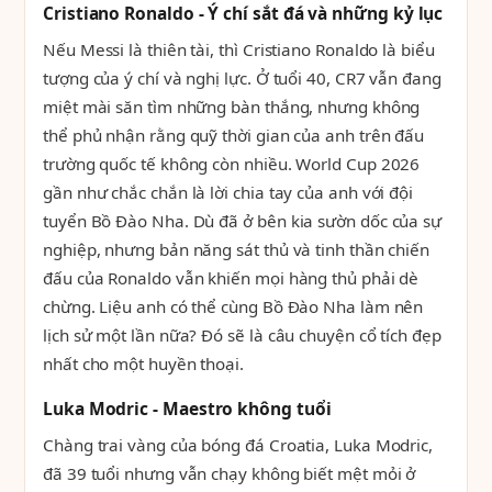
Cristiano Ronaldo - Ý chí sắt đá và những kỷ lục
Nếu Messi là thiên tài, thì Cristiano Ronaldo là biểu
tượng của ý chí và nghị lực. Ở tuổi 40, CR7 vẫn đang
miệt mài săn tìm những bàn thắng, nhưng không
thể phủ nhận rằng quỹ thời gian của anh trên đấu
trường quốc tế không còn nhiều. World Cup 2026
gần như chắc chắn là lời chia tay của anh với đội
tuyển Bồ Đào Nha. Dù đã ở bên kia sườn dốc của sự
nghiệp, nhưng bản năng sát thủ và tinh thần chiến
đấu của Ronaldo vẫn khiến mọi hàng thủ phải dè
chừng. Liệu anh có thể cùng Bồ Đào Nha làm nên
lịch sử một lần nữa? Đó sẽ là câu chuyện cổ tích đẹp
nhất cho một huyền thoại.
Luka Modric - Maestro không tuổi
Chàng trai vàng của bóng đá Croatia, Luka Modric,
đã 39 tuổi nhưng vẫn chạy không biết mệt mỏi ở