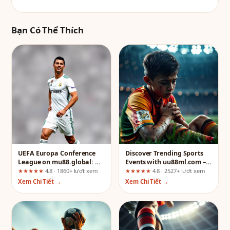
Bạn Có Thể Thích
UEFA Europa Conference
Discover Trending Sports
League on mu88.global: A
Events with uu88ml.com –
Practical Review for
What You Need to Verify
★★★★★
4.8 · 1860+ lượt xem
★★★★★
4.8 · 2527+ lượt xem
Football Fans
Before You Trust
Xem Chi Tiết →
Xem Chi Tiết →