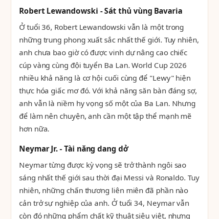
Robert Lewandowski - Sát thủ vùng Bavaria
Ở tuổi 36, Robert Lewandowski vẫn là một trong
những trung phong xuất sắc nhất thế giới. Tuy nhiên,
anh chưa bao giờ có được vinh dự nâng cao chiếc
cúp vàng cùng đội tuyển Ba Lan. World Cup 2026
nhiều khả năng là cơ hội cuối cùng để "Lewy" hiện
thực hóa giấc mơ đó. Với khả năng săn bàn đáng sợ,
anh vẫn là niềm hy vọng số một của Ba Lan. Nhưng
để làm nên chuyện, anh cần một tập thể mạnh mẽ
hơn nữa.
Neymar Jr. - Tài năng dang dở
Neymar từng được kỳ vọng sẽ trở thành ngôi sao
sáng nhất thế giới sau thời đại Messi và Ronaldo. Tuy
nhiên, những chấn thương liên miên đã phần nào
cản trở sự nghiệp của anh. Ở tuổi 34, Neymar vẫn
còn đó những phẩm chất kỹ thuật siêu việt, nhưng