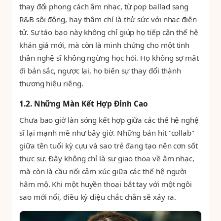
thay đổi phong cách âm nhạc, từ pop ballad sang
R&B sôi động, hay thậm chí là thử sức với nhạc điện
tử. Sự táo bạo này không chỉ giúp họ tiếp cận thế hệ
khán giả mới, mà còn là minh chứng cho một tinh
thần nghệ sĩ không ngừng học hỏi. Họ không sợ mất
đi bản sắc, ngược lại, họ biến sự thay đổi thành
thương hiệu riêng.
1.2. Những Màn Kết Hợp Đỉnh Cao
Chưa bao giờ làn sóng kết hợp giữa các thế hệ nghệ
sĩ lại mạnh mẽ như bây giờ. Những bản hit "collab"
giữa tên tuổi kỳ cựu và sao trẻ đang tạo nên cơn sốt
thực sự. Đây không chỉ là sự giao thoa về âm nhạc,
mà còn là cầu nối cảm xúc giữa các thế hệ người
hâm mộ. Khi một huyền thoại bắt tay với một ngôi
sao mới nổi, điều kỳ diệu chắc chắn sẽ xảy ra.