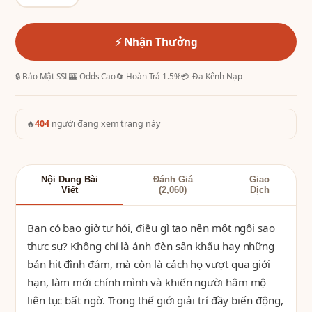
⚡ Nhận Thưởng
🔒 Bảo Mật SSL
🎰 Odds Cao
🔄 Hoàn Trả 1.5%
💳 Đa Kênh Nạp
🔥
404
người đang xem trang này
Nội Dung Bài
Đánh Giá
Giao
Viết
(2,060)
Dịch
Bạn có bao giờ tự hỏi, điều gì tạo nên một ngôi sao
thực sự? Không chỉ là ánh đèn sân khấu hay những
bản hit đình đám, mà còn là cách họ vượt qua giới
hạn, làm mới chính mình và khiến người hâm mộ
liên tục bất ngờ. Trong thế giới giải trí đầy biến động,