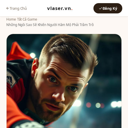
vlaser.vn
.
Trang Chủ
Đăng Ký
Home
›
Tất Cả Game
›
Những Ngôi Sao Sẽ Khiến Người Hâm Mộ Phải Trầm Trồ