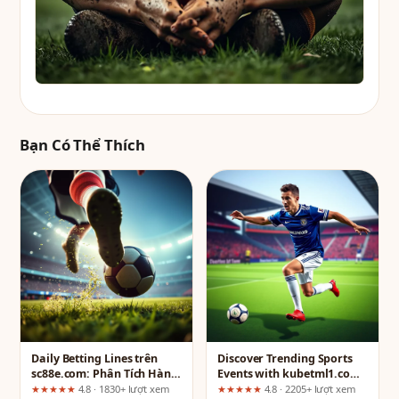
Bạn Có Thể Thích
Daily Betting Lines trên
Discover Trending Sports
sc88e.com: Phân Tích Hành
Events with kubetml1.com:
Trình Người Dùng Từ Đầu
An Independent User
★★★★★
4.8 · 1830+ lượt xem
★★★★★
4.8 · 2205+ lượt xem