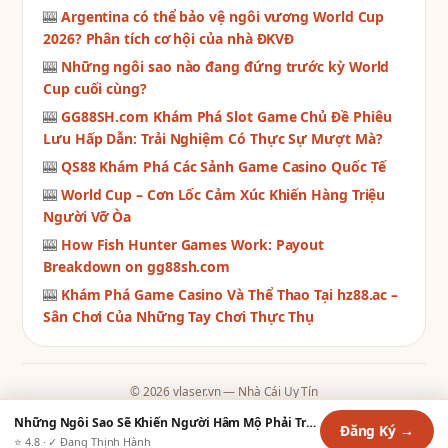
🎰
Argentina có thể bảo vệ ngôi vương World Cup
2026? Phân tích cơ hội của nhà ĐKVĐ
🎰
Những ngôi sao nào đang đứng trước kỳ World
Cup cuối cùng?
🎰
GG88SH.com Khám Phá Slot Game Chủ Đề Phiêu
Lưu Hấp Dẫn: Trải Nghiệm Có Thực Sự Mượt Mà?
🎰
QS88 Khám Phá Các Sảnh Game Casino Quốc Tế
🎰
World Cup – Cơn Lốc Cảm Xúc Khiến Hàng Triệu
Người Vỡ Òa
🎰
How Fish Hunter Games Work: Payout
Breakdown on gg88sh.com
🎰
Khám Phá Game Casino Và Thể Thao Tại hz88.ac –
Sân Chơi Của Những Tay Chơi Thực Thụ
© 2026 vlaser.vn — Nhà Cái Uy Tín
Contact
·
Chính Sách Giao Dịch
·
Chính Sách Hoàn Trả
·
Chính Sách Bảo
Những Ngôi Sao Sẽ Khiến Người Hâm Mộ Phải Trầm Trồ
Đăng Ký →
Mật
·
Điều Khoản Dịch Vụ
·
Tra Cứu Vé
·
Tất Cả Game
·
Sitemap
⭐ 4.8 · ✓ Đang Thịnh Hành