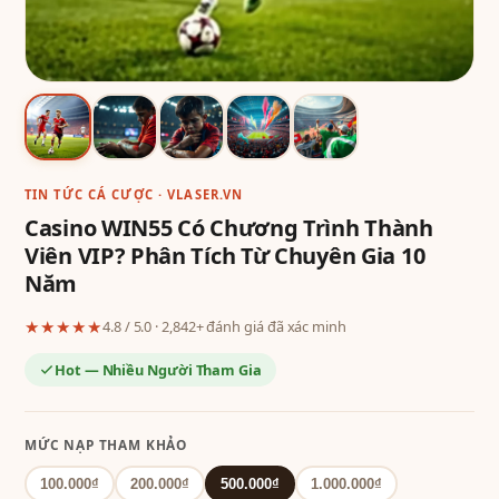
TIN TỨC CÁ CƯỢC · VLASER.VN
Casino WIN55 Có Chương Trình Thành
Viên VIP? Phân Tích Từ Chuyên Gia 10
Năm
★★★★★
4.8 / 5.0 · 2,842+ đánh giá đã xác minh
Hot — Nhiều Người Tham Gia
MỨC NẠP THAM KHẢO
100.000₫
200.000₫
500.000₫
1.000.000₫