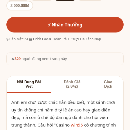
2.000.000₫
⚡ Nhận Thưởng
🔒 Bảo Mật SSL
🎰 Odds Cao
🔄 Hoàn Trả 1.5%
💳 Đa Kênh Nạp
🔥
329
người đang xem trang này
Nội Dung Bài
Đánh Giá
Giao
Viết
(2,842)
Dịch
Anh em chơi cược chắc hẳn đều biết, một sảnh chơi
uy tín không chỉ nằm ở tỷ lệ ăn cao hay giao diện
đẹp, mà còn ở chế độ đãi ngộ dành cho hội viên
trung thành. Câu hỏi "Casino
win55
có chương trình