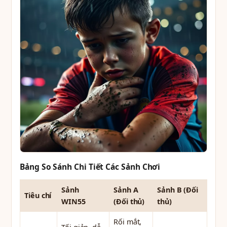
Bảng So Sánh Chi Tiết Các Sảnh Chơi
Sảnh
Sảnh A
Sảnh B (Đối
Tiêu chí
WIN55
(Đối thủ)
thủ)
Rối mắt,