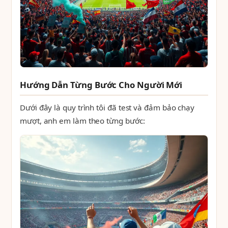
Hướng Dẫn Từng Bước Cho Người Mới
Dưới đây là quy trình tôi đã test và đảm bảo chạy
mượt, anh em làm theo từng bước: