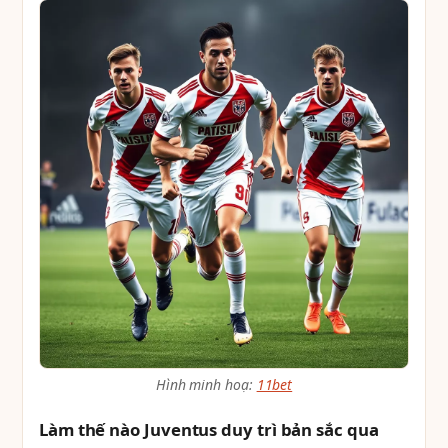
Hình minh hoạ:
11bet
Làm thế nào Juventus duy trì bản sắc qua