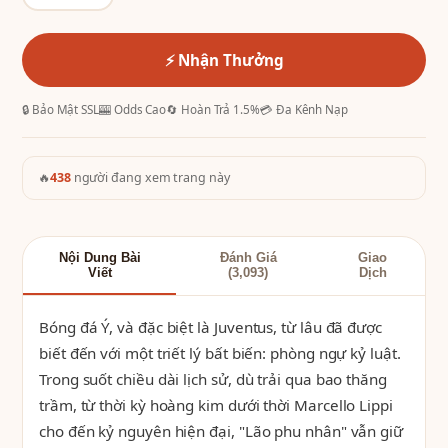
⚡ Nhận Thưởng
🔒 Bảo Mật SSL
🎰 Odds Cao
🔄 Hoàn Trả 1.5%
💳 Đa Kênh Nạp
🔥
438
người đang xem trang này
Nội Dung Bài
Đánh Giá
Giao
Viết
(3,093)
Dịch
Bóng đá Ý, và đặc biệt là Juventus, từ lâu đã được
biết đến với một triết lý bất biến: phòng ngự kỷ luật.
Trong suốt chiều dài lịch sử, dù trải qua bao thăng
trầm, từ thời kỳ hoàng kim dưới thời Marcello Lippi
cho đến kỷ nguyên hiện đại, "Lão phu nhân" vẫn giữ