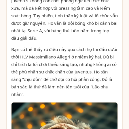
Juventus không còn chơi phòng ngự tiêu cực như
xưa, mà đã kết hợp với pressing tầm cao và kiểm
soát bóng. Tuy nhiên, tinh thần kỷ luật và tổ chức vẫn
được giữ nguyên. Họ vẫn là đội bóng khó bị đánh bại
nhất tại Serie A, với hàng thủ luôn nằm trong top
đầu giải đấu.
Bạn có thể thấy rõ điều này qua cách họ thi đấu dưới
thời HLV Massimiliano Allegri ở nhiệm kỳ hai. Dù bị
chỉ trích là lối chơi thiếu sáng tạo, nhưng không ai có
thể phủ nhận sự chắc chắn của Juventus. Họ sẵn
sàng "chịu đòn" để chờ đợi cơ hội phản công. Đó là
bản sắc, là thứ đã làm nên tên tuổi của "Lão phu
nhân".