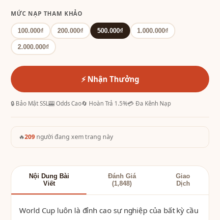
MỨC NẠP THAM KHẢO
100.000₫
200.000₫
500.000₫
1.000.000₫
2.000.000₫
⚡ Nhận Thưởng
🔒 Bảo Mật SSL
🎰 Odds Cao
🔄 Hoàn Trả 1.5%
💳 Đa Kênh Nạp
🔥
209
người đang xem trang này
Nội Dung Bài
Đánh Giá
Giao
Viết
(1,848)
Dịch
World Cup luôn là đỉnh cao sự nghiệp của bất kỳ cầu