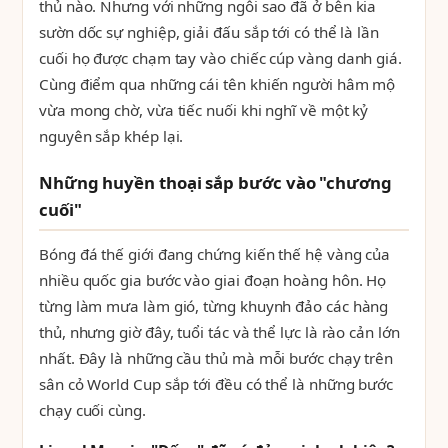
thủ nào. Nhưng với những ngôi sao đã ở bên kia
sườn dốc sự nghiệp, giải đấu sắp tới có thể là lần
cuối họ được chạm tay vào chiếc cúp vàng danh giá.
Cùng điểm qua những cái tên khiến người hâm mộ
vừa mong chờ, vừa tiếc nuối khi nghĩ về một kỷ
nguyên sắp khép lại.
Những huyền thoại sắp bước vào "chương
cuối"
Bóng đá thế giới đang chứng kiến thế hệ vàng của
nhiều quốc gia bước vào giai đoạn hoàng hôn. Họ
từng làm mưa làm gió, từng khuynh đảo các hàng
thủ, nhưng giờ đây, tuổi tác và thể lực là rào cản lớn
nhất. Đây là những cầu thủ mà mỗi bước chạy trên
sân cỏ World Cup sắp tới đều có thể là những bước
chạy cuối cùng.