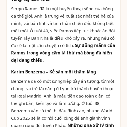
Sergio Ramos đã là một huyền thoại sống của bóng
đá thế giới. Anh là trung vệ xuất sắc nhất thế hệ của
mình, với bản lĩnh và tinh thần chiến đấu không biết
mệt mỏi. Ở tuổi 40, việc Ramos tiếp tục khoác áo đội
tuyển Tây Ban Nha là điều khó xảy ra, nhưng nếu có,
đó sẽ là một câu chuyện cổ tích.
Sự dũng mãnh của
Ramos trong vòng cấm là thứ mà bóng đá hiện
đại đang thiếu.
Karim Benzema – Kẻ săn mồi thầm lặng
Benzema đã có một sự nghiệp đầy ấn tượng, từ một
chàng trai trẻ tài năng ở Lyon trở thành huyền thoại
tại Real Madrid. Anh là mẫu tiền đạo toàn diện, có
thể ghi bàn, kiến tạo và làm tường. Ở tuổi 38,
Benzema vẫn có thể thi đấu đỉnh cao, nhưng World
Cup 2026 sẽ là cơ hội cuối cùng để anh giành vinh
quang cùng đội tuyển Pháp.
Những pha xử lý tinh