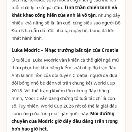
tuổi nhất lịch sử giải đấu.
Tinh thần chiến binh và
khát khao cống hiến của anh là vô tận
, nhưng đây
nhiều khả năng sẽ là lần cuối cùng siêu sao người Bồ
Đào Nha dẫn dắt đội nhà tại ngày hội bóng đá lớn
nhất hành tinh.
Luka Modric – Nhạc trưởng bất tận của Croatia
Ở tuổi 38, Luka Modric vẫn khiến cả thế giới ngả mũ
thán phục bởi khả năng kiểm soát nhịp độ trận đấu.
Anh là linh hồn của đội tuyển Croatia, người đã đưa
đội bóng nhỏ bé đến với trận chung kết World Cup
2018. Với thể trạng khiêm tốn nhưng đầy thông
minh, Modric vẫn đang chứng tỏ tuổi tác chỉ là con
số. Tuy nhiên, World Cup 2026 rất có thể là giải đấu
cuối cùng của "ông già" gân guốc này.
Mỗi đường
chuyền của Modric giờ đây đều đáng trân trọng
hơn bao giờ hết.