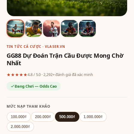
TIN TỨC CÁ CƯỢC · VLASER.VN
GG88 Dự Đoán Trận Cầu Được Mong Chờ
Nhất
★★★★★
4.8 / 5.0 · 2,292+ đánh giá đã xác minh
Đang Chơi — Odds Cao
MỨC NẠP THAM KHẢO
100.000₫
200.000₫
500.000₫
1.000.000₫
2.000.000₫