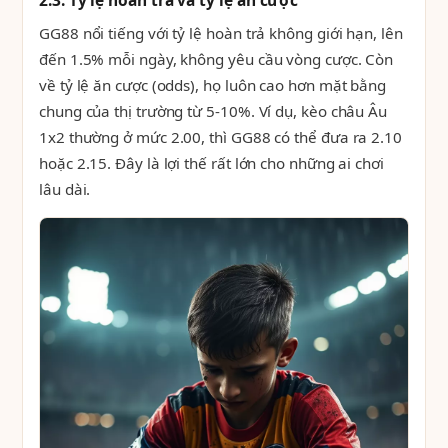
2.3. Tỷ lệ hoàn trả và tỷ lệ ăn cược
GG88 nổi tiếng với tỷ lệ hoàn trả không giới hạn, lên
đến 1.5% mỗi ngày, không yêu cầu vòng cược. Còn
về tỷ lệ ăn cược (odds), họ luôn cao hơn mặt bằng
chung của thị trường từ 5-10%. Ví dụ, kèo châu Âu
1x2 thường ở mức 2.00, thì GG88 có thể đưa ra 2.10
hoặc 2.15. Đây là lợi thế rất lớn cho những ai chơi
lâu dài.