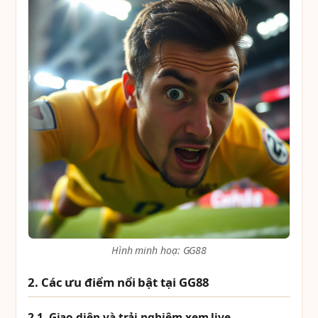
Hình minh hoạ: GG88
2. Các ưu điểm nổi bật tại GG88
2.1. Giao diện và trải nghiệm xem live