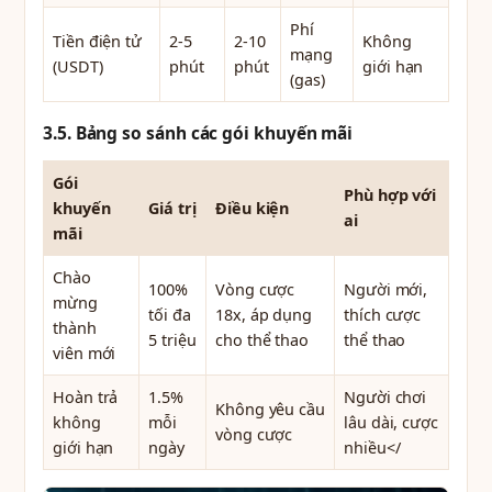
Phí
Tiền điện tử
2-5
2-10
Không
mạng
(USDT)
phút
phút
giới hạn
(gas)
3.5. Bảng so sánh các gói khuyến mãi
Gói
Phù hợp với
khuyến
Giá trị
Điều kiện
ai
mãi
Chào
100%
Vòng cược
Người mới,
mừng
tối đa
18x, áp dụng
thích cược
thành
5 triệu
cho thể thao
thể thao
viên mới
Hoàn trả
1.5%
Người chơi
Không yêu cầu
không
mỗi
lâu dài, cược
vòng cược
giới hạn
ngày
nhiều</