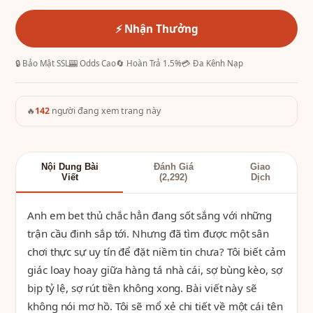
⚡ Nhận Thưởng
🔒 Bảo Mật SSL
🎰 Odds Cao
🔄 Hoàn Trả 1.5%
💳 Đa Kênh Nạp
🔥
142
người đang xem trang này
Nội Dung Bài
Đánh Giá
Giao
Viết
(2,292)
Dịch
Anh em bet thủ chắc hẳn đang sốt sắng với những
trận cầu đinh sắp tới. Nhưng đã tìm được một sân
chơi thực sự uy tín để đặt niềm tin chưa? Tôi biết cảm
giác loay hoay giữa hàng tá nhà cái, sợ bùng kèo, sợ
bịp tỷ lệ, sợ rút tiền không xong. Bài viết này sẽ
không nói mơ hồ. Tôi sẽ mổ xẻ chi tiết về một cái tên