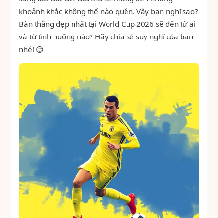
khoảnh khắc không thể nào quên. Vậy bạn nghĩ sao?
Bàn thắng đẹp nhất tại World Cup 2026 sẽ đến từ ai
và từ tình huống nào? Hãy chia sẻ suy nghĩ của bạn
nhé! 😊