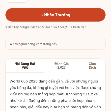
⚡ Nhận Thưởng
🔒 Bảo Mật SSL
🎰 Odds Cao
🔄 Hoàn Trả 1.5%
💳 Đa Kênh Nạp
🔥
278
người đang xem trang này
Nội Dung Bài
Đánh Giá
Giao
Viết
(2,028)
Dịch
World Cup 2026 đang đến gần, và với những người
yêu bóng đá, không gì tuyệt vời hơn việc được chứng
kiến những bàn thắng đẹp mắt. Từ những cú sút xa
như kẻ chỉ đường đến những pha phối hợp nhóm
hoàn hảo, giải đấu này hứa hẹn sẽ mang đến vô vàn