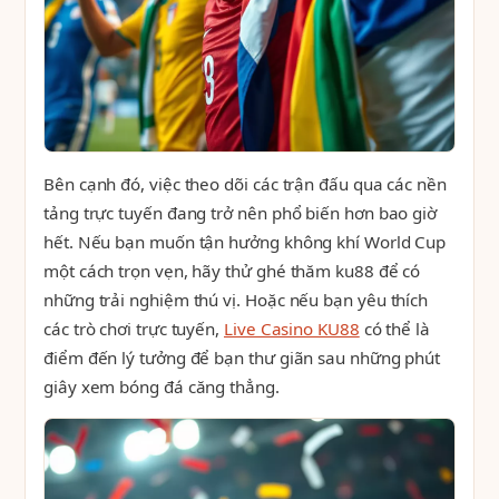
Bên cạnh đó, việc theo dõi các trận đấu qua các nền
tảng trực tuyến đang trở nên phổ biến hơn bao giờ
hết. Nếu bạn muốn tận hưởng không khí World Cup
một cách trọn vẹn, hãy thử ghé thăm ku88 để có
những trải nghiệm thú vị. Hoặc nếu bạn yêu thích
các trò chơi trực tuyến,
Live Casino KU88
có thể là
điểm đến lý tưởng để bạn thư giãn sau những phút
giây xem bóng đá căng thẳng.