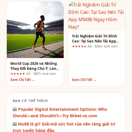
Trải Nghiệm Giải Trí Đỉnh
Cao: Tại Sao Nên Tải App
MM88 Ngay Hôm Nay?
★★★★★
4.8 · 3263+ lượt xem
World Cup 2026 và Những
Thay Đổi Đáng Chú Ý: Làn
Gió Mới Cho Bóng Đá Thế
★★★★★
4.8 · 1807+ lượt xem
Giới
Xem Chi Tiết →
Xem Chi Tiết →
BẠN CÓ THỂ THÍCH
🎰
Popular Digital Entertainment Options: Who
Should—and Shouldn’t—Try 8kbet-co.com
🎰
Mu88 là gì? Giải mã sức hút của nền tảng giải trí
trực tuyến hàng đầu