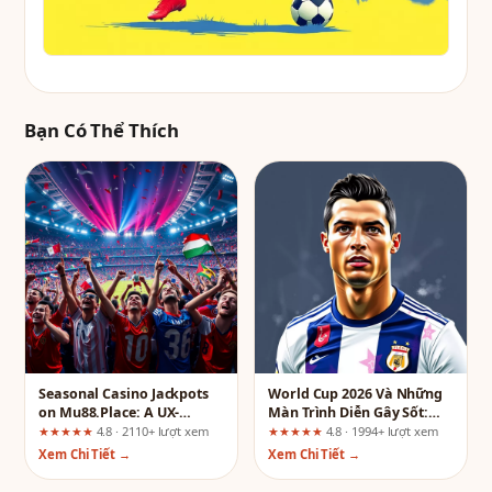
Bạn Có Thể Thích
Seasonal Casino Jackpots
World Cup 2026 Và Những
on Mu88.Place: A UX-
Màn Trình Diễn Gây Sốt:
Focused Review of the Full
Bạn Đã Sẵn Sàng Chưa?
★★★★★
4.8 · 2110+ lượt xem
★★★★★
4.8 · 1994+ lượt xem
User Journey
Xem Chi Tiết →
Xem Chi Tiết →