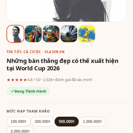
TIN TỨC CÁ CƯỢC · VLASER.VN
Những bàn thắng đẹp có thể xuất hiện
tại World Cup 2026
★★★★★
4.8 / 5.0 · 2,028+ đánh giá đã xác minh
Đang Thịnh Hành
MỨC NẠP THAM KHẢO
100.000₫
200.000₫
500.000₫
1.000.000₫
2.000.000₫