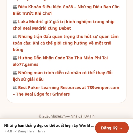
🎰
Điều Khoản Điều Kiện Go88 – Những Điều Bạn Cần
Biết Trước Khi Chơi
🎰
Luka Modrić giữ giá trị kinh nghiệm trong nhịp
chơi Real Madrid cùng Debet
🎰
Những trận đấu quan trọng thu hút sự quan tâm
toàn cầu: Khi cả thế giới cùng hướng về một trái
bóng
🎰
Hướng Dẫn Nhận Code Tân Thủ Miễn Phí Tại
alo77.games
🎰
Những màn trình diễn cá nhân có thể thay đổi
lịch sử giải đấu
🎰
Best Poker Learning Resources at 789winpen.com
– The Real Edge for Grinders
© 2026 vlaser.vn — Nhà Cái Uy Tín
Contact
·
Chính Sách Giao Dịch
·
Chính Sách Hoàn Trả
·
Chính Sách Bảo
Những bàn thắng đẹp có thể xuất hiện tại World Cup 2026
Đăng Ký →
Mật
·
Điều Khoản Dịch Vụ
·
Tra Cứu Vé
·
Tất Cả Game
·
Sitemap
⭐ 4.8 · ✓ Đang Thịnh Hành