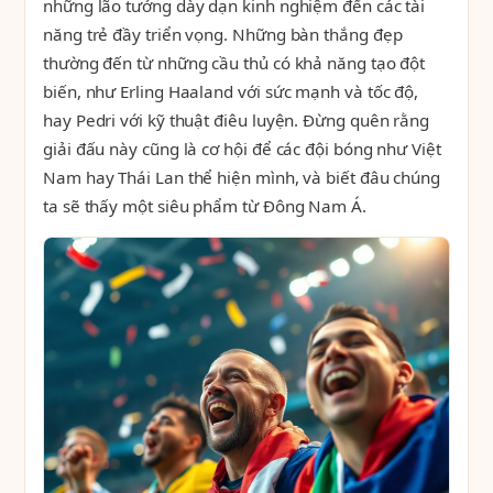
những lão tướng dày dạn kinh nghiệm đến các tài
năng trẻ đầy triển vọng. Những bàn thắng đẹp
thường đến từ những cầu thủ có khả năng tạo đột
biến, như Erling Haaland với sức mạnh và tốc độ,
hay Pedri với kỹ thuật điêu luyện. Đừng quên rằng
giải đấu này cũng là cơ hội để các đội bóng như Việt
Nam hay Thái Lan thể hiện mình, và biết đâu chúng
ta sẽ thấy một siêu phẩm từ Đông Nam Á.