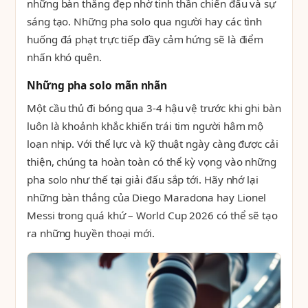
những bàn thắng đẹp nhờ tinh thần chiến đấu và sự
sáng tạo. Những pha solo qua người hay các tình
huống đá phạt trực tiếp đầy cảm hứng sẽ là điểm
nhấn khó quên.
Những pha solo mãn nhãn
Một cầu thủ đi bóng qua 3-4 hậu vệ trước khi ghi bàn
luôn là khoảnh khắc khiến trái tim người hâm mộ
loạn nhịp. Với thể lực và kỹ thuật ngày càng được cải
thiện, chúng ta hoàn toàn có thể kỳ vọng vào những
pha solo như thế tại giải đấu sắp tới. Hãy nhớ lại
những bàn thắng của Diego Maradona hay Lionel
Messi trong quá khứ – World Cup 2026 có thể sẽ tạo
ra những huyền thoại mới.