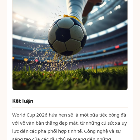
Kết luận
World Cup 2026 hứa hẹn sẽ là một bữa tiệc bóng đá
với vô vàn bàn thắng đẹp mắt, từ những cú sút xa uy
lực đến các pha phối hợp tinh tế. Công nghệ và sự
sáng tạo của các cầu thủ sẽ mang đến những