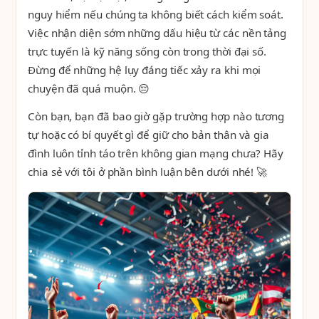
nguy hiểm nếu chúng ta không biết cách kiểm soát.
Việc nhận diện sớm những dấu hiệu từ các nền tảng
trực tuyến là kỹ năng sống còn trong thời đại số.
Đừng để những hệ lụy đáng tiếc xảy ra khi mọi
chuyện đã quá muộn. 😔
Còn bạn, bạn đã bao giờ gặp trường hợp nào tương
tự hoặc có bí quyết gì để giữ cho bản thân và gia
đình luôn tỉnh táo trên không gian mạng chưa? Hãy
chia sẻ với tôi ở phần bình luận bên dưới nhé! 🚀