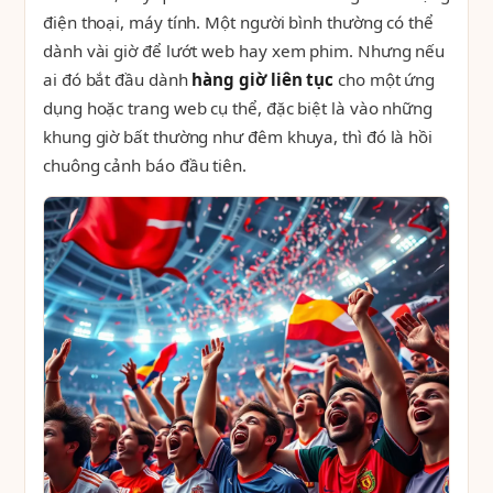
điện thoại, máy tính. Một người bình thường có thể
dành vài giờ để lướt web hay xem phim. Nhưng nếu
ai đó bắt đầu dành
hàng giờ liên tục
cho một ứng
dụng hoặc trang web cụ thể, đặc biệt là vào những
khung giờ bất thường như đêm khuya, thì đó là hồi
chuông cảnh báo đầu tiên.