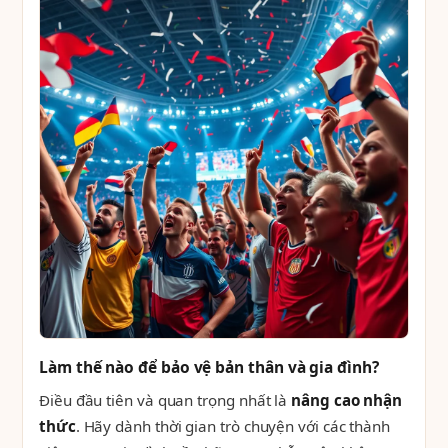
Làm thế nào để bảo vệ bản thân và gia đình?
Điều đầu tiên và quan trọng nhất là
nâng cao nhận
thức
. Hãy dành thời gian trò chuyện với các thành