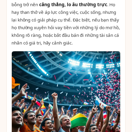
bỗng trở nên
căng thẳng, lo âu thường trực
. Họ
hay than thở về áp lực công việc, cuộc sống, nhưng
lại không có giải pháp cụ thể. Đặc biệt, nếu bạn thấy
họ thường xuyên hỏi vay tiền với những lý do mơ hồ,
không rõ ràng, hoặc bắt đầu bán đi những tài sản cá
nhân có giá trị, hãy cảnh giác.