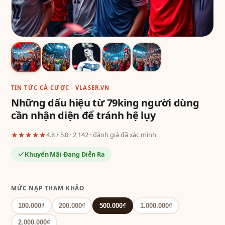
TIN TỨC CÁ CƯỢC · VLASER.VN
Những dấu hiệu từ 79king người dùng
cần nhận diện để tránh hệ lụy
★★★★★
4.8 / 5.0 · 2,142+ đánh giá đã xác minh
Khuyến Mãi Đang Diễn Ra
MỨC NẠP THAM KHẢO
100.000₫
200.000₫
500.000₫
1.000.000₫
2.000.000₫