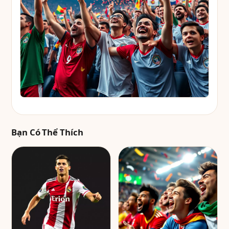
Bạn Có Thể Thích