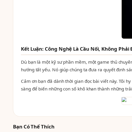
Kết Luận: Công Nghệ Là Cầu Nối, Không Phải 
Dù bạn là một kỹ sư phần mềm, một game thủ chuyên ng
hướng tất yếu. Nó giúp chúng ta đưa ra quyết định sán
Cảm ơn bạn đã dành thời gian đọc bài viết này. Tôi h
sàng để biến những con số khô khan thành những trải 
Bạn Có Thể Thích