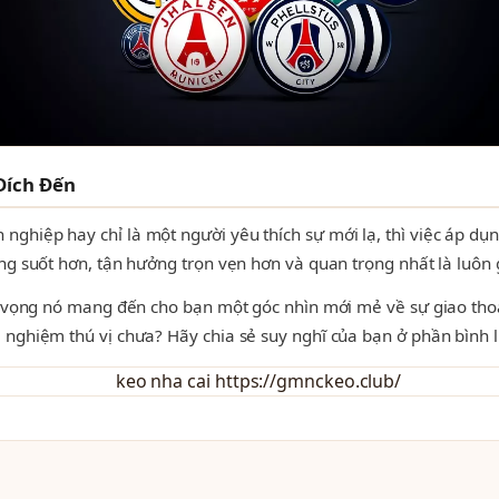
Đích Đến
hiệp hay chỉ là một người yêu thích sự mới lạ, thì việc áp dụng
g suốt hơn, tận hưởng trọn vẹn hơn và quan trọng nhất là luôn g
y vọng nó mang đến cho bạn một góc nhìn mới mẻ về sự giao thoa
nghiệm thú vị chưa? Hãy chia sẻ suy nghĩ của bạn ở phần bình l