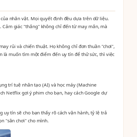
của nhân vật. Mọi quyết định đều dựa trên dữ liệu.
e. Cảm giác "thắng" không chỉ đến từ may mắn, mà
may rủi và chiến thuật. Họ không chỉ đơn thuần "chơi",
n là muốn tìm một điểm đến uy tín để thử sức, thì việc
ụng trí tuệ nhân tạo (AI) và học máy (Machine
ách Netflix gợi ý phim cho bạn, hay cách Google dự
uy tín sẽ cho bạn thấy rõ cách vận hành, tỷ lệ trả
n "sân chơi" cho mình.