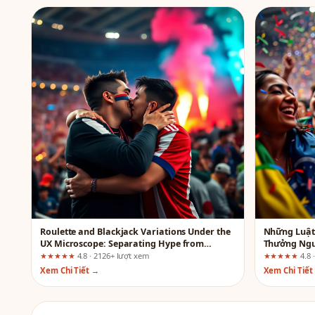
Roulette and Blackjack Variations Under the
Những Luật
UX Microscope: Separating Hype from
Thưởng Ngư
Playability on go99n.com.de
★★★★★
4.8 · 2126+ lượt xem
★★★★★
4.8 
Xem Chi Tiết →
Xem Chi Tiết