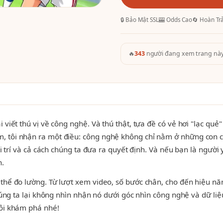
🔒 Bảo Mật SSL
🎰 Odds Cao
🔄 Hoàn Tr
🔥
343
người đang xem trang nà
viết thú vị về công nghệ. Và thú thật, tựa đề có vẻ hơi "lạc quẻ
 tôi nhận ra một điều: công nghệ không chỉ nằm ở những con c
i trí và cả cách chúng ta đưa ra quyết định. Và nếu bạn là người 
n.
hể đo lường. Từ lượt xem video, số bước chân, cho đến hiệu năng
chúng ta lại không nhìn nhận nó dưới góc nhìn công nghệ và dữ li
tôi khám phá nhé!