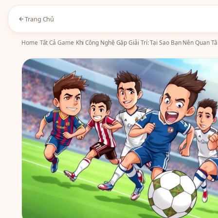
Trang Chủ
Home
›
Tất Cả Game
›
Khi Công Nghệ Gặp Giải Trí: Tại Sao Bạn Nên Quan T