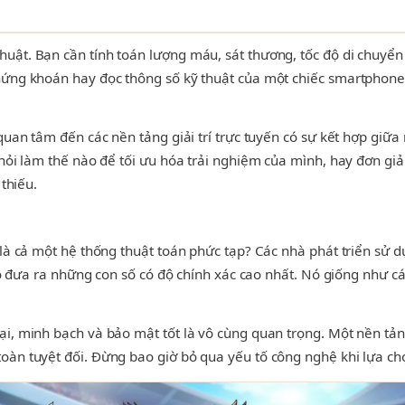
ật. Bạn cần tính toán lượng máu, sát thương, tốc độ di chuyển 
chứng khoán hay đọc thông số kỹ thuật của một chiếc smartphon
uan tâm đến các nền tảng giải trí trực tuyến có sự kết hợp giữa 
hỏi làm thế nào để tối ưu hóa trải nghiệm của mình, hay đơn giả
thiếu.
là cả một hệ thống thuật toán phức tạp? Các nhà phát triển sử d
 đó đưa ra những con số có độ chính xác cao nhất. Nó giống như c
, minh bạch và bảo mật tốt là vô cùng quan trọng. Một nền tảng 
àn tuyệt đối. Đừng bao giờ bỏ qua yếu tố công nghệ khi lựa chọ