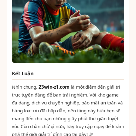
Kết Luận
Nhìn chung,
23win-z1.com
là một điểm đến giải trí
trực tuyến đáng để bạn trải nghiệm. Với kho game
đa dạng, dịch vụ chuyên nghiệp, bảo mật an toàn và
hàng loạt ưu đãi hấp dẫn, nền tảng này hứa hẹn sẽ
mang đến cho bạn những giây phút thư giãn tuyệt
vời. Còn chần chừ gì nữa, hãy truy cập ngay để khám
phá thế giới giải trí đỉnh cao tại đây! 🎉