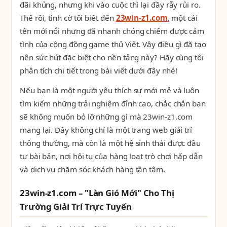
đãi khủng, nhưng khi vào cuộc thì lại đầy rẫy rủi ro.
Thế rồi, tình cờ tôi biết đến
23win-z1.com
, một cái
tên mới nổi nhưng đã nhanh chóng chiếm được cảm
tình của cộng đồng game thủ Việt. Vậy điều gì đã tạo
nên sức hút đặc biệt cho nền tảng này? Hãy cùng tôi
phân tích chi tiết trong bài viết dưới đây nhé!
Nếu bạn là một người yêu thích sự mới mẻ và luôn
tìm kiếm những trải nghiệm đỉnh cao, chắc chắn bạn
sẽ không muốn bỏ lỡ những gì mà 23win-z1.com
mang lại. Đây không chỉ là một trang web giải trí
thông thường, mà còn là một hệ sinh thái được đầu
tư bài bản, nơi hội tụ của hàng loạt trò chơi hấp dẫn
và dịch vụ chăm sóc khách hàng tận tâm.
23win-z1.com – "Làn Gió Mới" Cho Thị
Trường Giải Trí Trực Tuyến