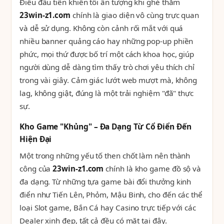
Điều đầu tiên khiến tôi ấn tượng khi ghé thăm
23win-z1.com
chính là giao diện vô cùng trực quan
và dễ sử dụng. Không còn cảnh rối mắt với quá
nhiều banner quảng cáo hay những pop-up phiền
phức, mọi thứ được bố trí một cách khoa học, giúp
người dùng dễ dàng tìm thấy trò chơi yêu thích chỉ
trong vài giây. Cảm giác lướt web mượt mà, không
lag, không giật, đúng là một trải nghiệm "đã" thực
sự.
Kho Game "Khủng" – Đa Dạng Từ Cổ Điển Đến
Hiện Đại
Một trong những yếu tố then chốt làm nên thành
công của
23win-z1.com
chính là kho game đồ sộ và
đa dạng. Từ những tựa game bài đổi thưởng kinh
điển như Tiến Lên, Phỏm, Mậu Binh, cho đến các thể
loại Slot game, Bắn Cá hay Casino trực tiếp với các
Dealer xinh đẹp, tất cả đều có mặt tại đây.