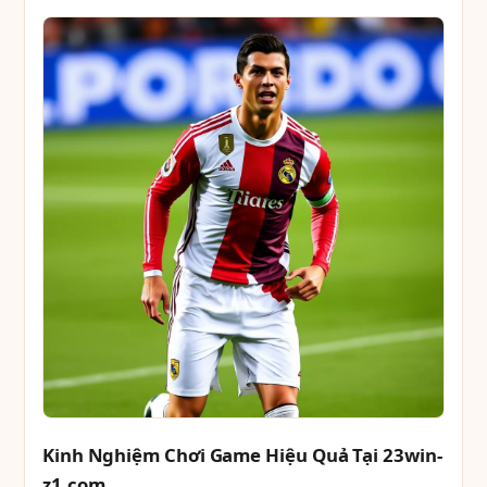
Kinh Nghiệm Chơi Game Hiệu Quả Tại 23win-
z1.com