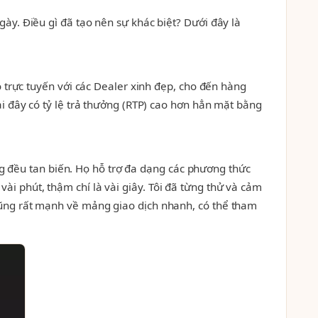
y. Điều gì đã tạo nên sự khác biệt? Dưới đây là
 trực tuyến với các Dealer xinh đẹp, cho đến hàng
i đây có tỷ lệ trả thưởng (RTP) cao hơn hẳn mặt bằng
ắng đều tan biến. Họ hỗ trợ đa dạng các phương thức
 vài phút, thậm chí là vài giây. Tôi đã từng thử và cảm
ũng rất mạnh về mảng giao dịch nhanh, có thể tham