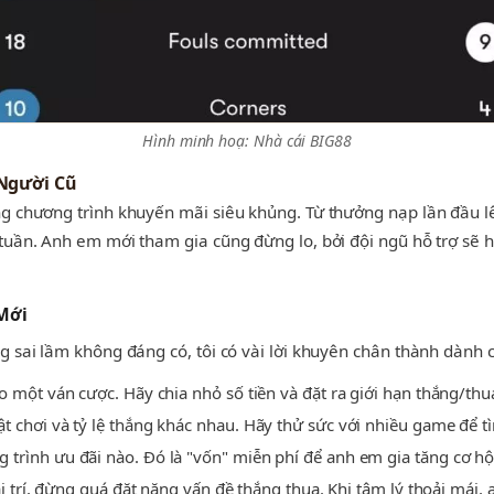
Hình minh hoạ: Nhà cái BIG88
Người Cũ
ng chương trình khuyến mãi siêu khủng. Từ thưởng nạp lần đầu l
tuần. Anh em mới tham gia cũng đừng lo, bởi đội ngũ hỗ trợ sẽ 
 Mới
g sai lầm không đáng có, tôi có vài lời khuyên chân thành dành
o một ván cược. Hãy chia nhỏ số tiền và đặt ra giới hạn thắng/thu
t chơi và tỷ lệ thắng khác nhau. Hãy thử sức với nhiều game để t
trình ưu đãi nào. Đó là "vốn" miễn phí để anh em gia tăng cơ hộ
i trí, đừng quá đặt nặng vấn đề thắng thua. Khi tâm lý thoải mái