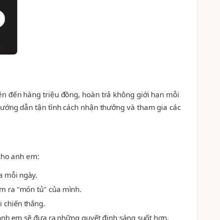
ên đến hàng triệu đồng, hoàn trả không giới hạn mỗi
hướng dẫn tận tình cách nhận thưởng và tham gia các
 cho anh em:
a mỗi ngày.
ìm ra "món tủ" của mình.
i chiến thắng.
, anh em sẽ đưa ra những quyết định sáng suốt hơn.