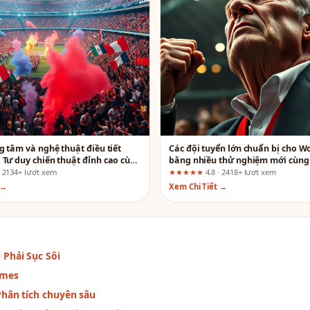
g tâm và nghệ thuật điều tiết
Các đội tuyển lớn chuẩn bị cho W
 Tư duy chiến thuật đỉnh cao cùng
bằng nhiều thử nghiệm mới cùng
· 2134+ lượt xem
★★★★★
4.8 · 2418+ lượt xem
 →
Xem Chi Tiết →
 Phải Sục Sôi
ames
Phân tích chuyên sâu