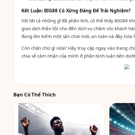
Kết Luận: BIG88 Có Xứng Đáng Để Trải Nghiệm?
Với tất cả những gì đã phân tích, có thể thấy BIG88 kh
giao dịch thần tốc cho đến dịch vụ chăm sóc khách h
đang tìm kiếm một sân chơi mới, an toàn và đầy hứa hẹ
Còn chần chừ gì nữa? Hãy truy cập ngay vào trang chủ 
chia sẻ cảm nhận của mình ở phần bình luận bên dưới
Bạn Có Thể Thích