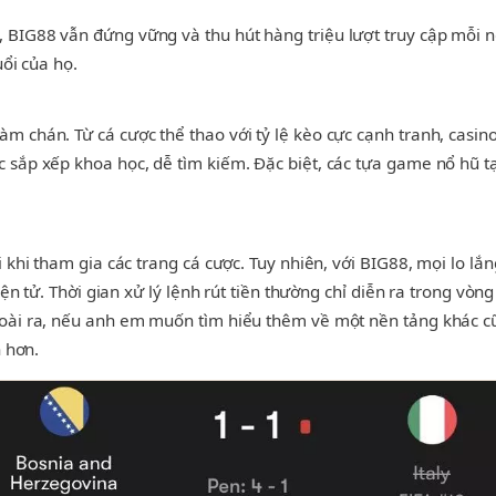
IG88 vẫn đứng vững và thu hút hàng triệu lượt truy cập mỗi ngà
uổi của họ.
 chán. Từ cá cược thể thao với tỷ lệ kèo cực cạnh tranh, casino
sắp xếp khoa học, dễ tìm kiếm. Đặc biệt, các tựa game nổ hũ tạ
 khi tham gia các trang cá cược. Tuy nhiên, với BIG88, mọi lo l
ện tử. Thời gian xử lý lệnh rút tiền thường chỉ diễn ra trong vòng
goài ra, nếu anh em muốn tìm hiểu thêm về một nền tảng khác c
 hơn.