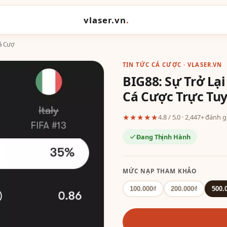
vlaser.vn
.
á Cượ
TIN TỨC CÁ CƯỢC · VLASER.VN
BIG88: Sự Trở Lạ
Cá Cược Trực Tu
★★★★★
4.8 / 5.0 · 2,447+ đánh 
Đang Thịnh Hành
MỨC NẠP THAM KHẢO
100.000₫
200.000₫
500.