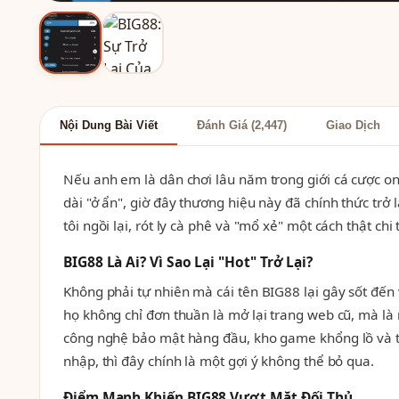
Nội Dung Bài Viết
Đánh Giá (2,447)
Giao Dịch
Nếu anh em là dân chơi lâu năm trong giới cá cược onl
dài "ở ẩn", giờ đây thương hiệu này đã chính thức trở
tôi ngồi lại, rót ly cà phê và "mổ xẻ" một cách thật chi 
BIG88 Là Ai? Vì Sao Lại "Hot" Trở Lại?
Không phải tự nhiên mà cái tên BIG88 lại gây sốt đến v
họ không chỉ đơn thuần là mở lại trang web cũ, mà là 
công nghệ bảo mật hàng đầu, kho game khổng lồ và tố
nhập, thì đây chính là một gợi ý không thể bỏ qua.
Điểm Mạnh Khiến BIG88 Vượt Mặt Đối Thủ