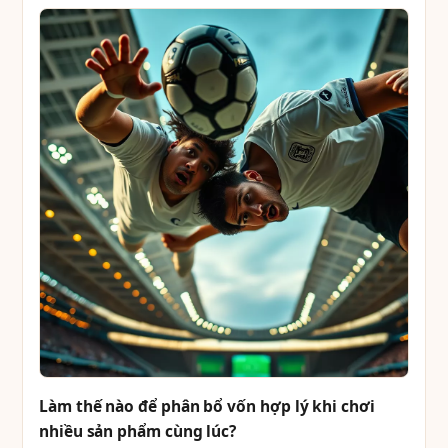
Làm thế nào để phân bổ vốn hợp lý khi chơi
nhiều sản phẩm cùng lúc?