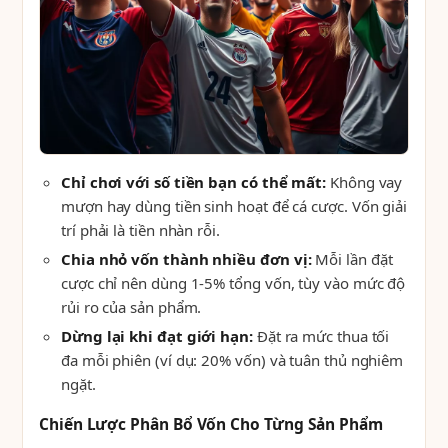
Chỉ chơi với số tiền bạn có thể mất:
Không vay
mượn hay dùng tiền sinh hoạt để cá cược. Vốn giải
trí phải là tiền nhàn rỗi.
Chia nhỏ vốn thành nhiều đơn vị:
Mỗi lần đặt
cược chỉ nên dùng 1-5% tổng vốn, tùy vào mức độ
rủi ro của sản phẩm.
Dừng lại khi đạt giới hạn:
Đặt ra mức thua tối
đa mỗi phiên (ví dụ: 20% vốn) và tuân thủ nghiêm
ngặt.
Chiến Lược Phân Bổ Vốn Cho Từng Sản Phẩm