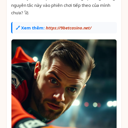
nguyên tắc này vào phiên chơi tiếp theo của mình
chưa? 🚀
🔗 Xem thêm:
https://9betcasino.net/