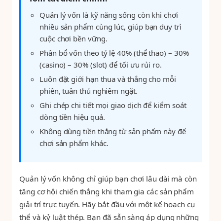
Quản lý vốn là kỹ năng sống còn khi chơi
nhiều sản phẩm cùng lúc, giúp bạn duy trì
cuộc chơi bền vững.
Phân bổ vốn theo tỷ lệ 40% (thể thao) – 30%
(casino) – 30% (slot) để tối ưu rủi ro.
Luôn đặt giới hạn thua và thắng cho mỗi
phiên, tuân thủ nghiêm ngặt.
Ghi chép chi tiết mọi giao dịch để kiểm soát
dòng tiền hiệu quả.
Không dùng tiền thắng từ sản phẩm này để
chơi sản phẩm khác.
Quản lý vốn không chỉ giúp bạn chơi lâu dài mà còn
tăng cơ hội chiến thắng khi tham gia các sản phẩm
giải trí trực tuyến. Hãy bắt đầu với một kế hoạch cụ
thể và kỷ luật thép. Bạn đã sẵn sàng áp dụng những