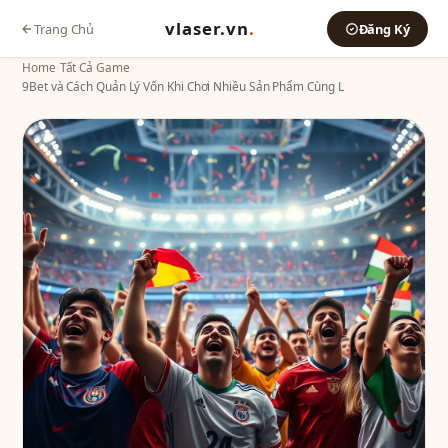
vlaser.vn
.
Trang Chủ
Đăng Ký
Home
›
Tất Cả Game
›
9Bet và Cách Quản Lý Vốn Khi Chơi Nhiều Sản Phẩm Cùng L