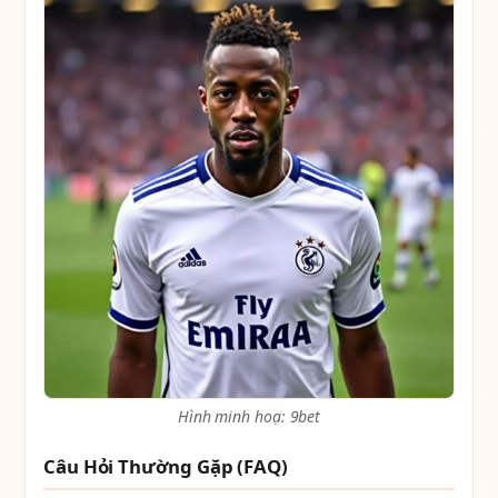
Hình minh hoạ: 9bet
Câu Hỏi Thường Gặp (FAQ)