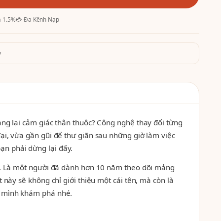
ả 1.5%
💳 Đa Kênh Nạp
y
ang lại cảm giác thân thuộc? Công nghệ thay đổi từng
ại, vừa gần gũi để thư giãn sau những giờ làm việc
ạn phải dừng lại đấy.
ẫy. Là một người đã dành hơn 10 năm theo dõi mảng
 này sẽ không chỉ giới thiệu một cái tên, mà còn là
ng mình khám phá nhé.