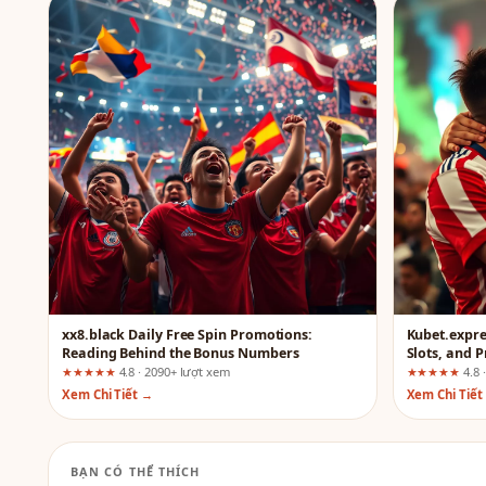
xx8.black Daily Free Spin Promotions:
Kubet.expres
Reading Behind the Bonus Numbers
Slots, and 
★★★★★
4.8 · 2090+ lượt xem
★★★★★
4.8 
Xem Chi Tiết →
Xem Chi Tiết
BẠN CÓ THỂ THÍCH