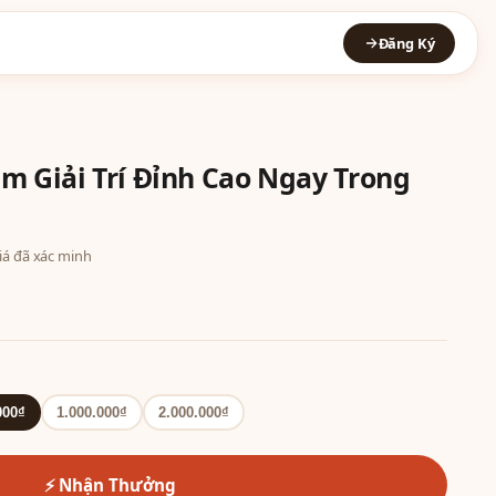
Đăng Ký
ệm Giải Trí Đỉnh Cao Ngay Trong
giá đã xác minh
000₫
1.000.000₫
2.000.000₫
⚡ Nhận Thưởng