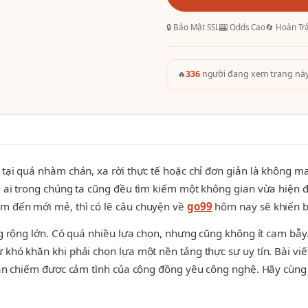
🔒 Bảo Mật SSL
🎰 Odds Cao
🔄 Hoàn Tr
🔥
336
người đang xem trang nà
 tại quá nhàm chán, xa rời thực tế hoặc chỉ đơn giản là không m
g ai trong chúng ta cũng đều tìm kiếm một không gian vừa hiện đ
m đến mới mẻ, thì có lẽ câu chuyện về
go99
hôm nay sẽ khiến b
ừng rộng lớn. Có quá nhiều lựa chọn, nhưng cũng không ít cạm b
khó khăn khi phải chọn lựa một nền tảng thực sự uy tín. Bài viết
g dần chiếm được cảm tình của cộng đồng yêu công nghệ. Hãy cù