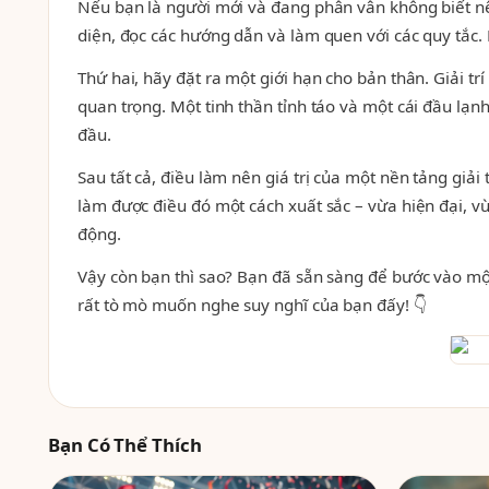
Nếu bạn là người mới và đang phân vân không biết nê
diện, đọc các hướng dẫn và làm quen với các quy tắc. 
Thứ hai, hãy đặt ra một giới hạn cho bản thân. Giải tr
quan trọng. Một tinh thần tỉnh táo và một cái đầu lạn
đầu.
Sau tất cả, điều làm nên giá trị của một nền tảng gi
làm được điều đó một cách xuất sắc – vừa hiện đại, vừ
động.
Vậy còn bạn thì sao? Bạn đã sẵn sàng để bước vào một
rất tò mò muốn nghe suy nghĩ của bạn đấy! 👇
Bạn Có Thể Thích