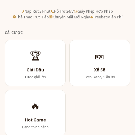
⚡
Nạp Rút 3 Phút
📞
Hỗ Trợ 24/7
📜
Giấy Phép Hợp Pháp
⚽
Thể Thao Trực Tiếp
🎁
Khuyến Mãi Mỗi Ngày
🔥
Freebet Miễn Phí
CÁ CƯỢC
🏆
🎫
Giải Đấu
Xổ Số
Cược giải lớn
Loto, keno, 1 ăn 99
🔥
Hot Game
Đang thịnh hành