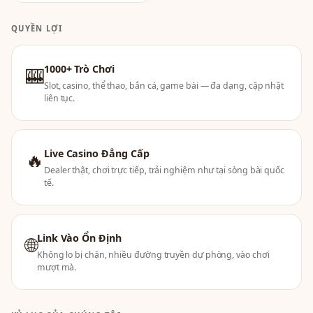
QUYỀN LỢI
1000+ Trò Chơi
🎰
Slot, casino, thể thao, bắn cá, game bài — đa dạng, cập nhật
liên tục.
Live Casino Đẳng Cấp
🔥
Dealer thật, chơi trực tiếp, trải nghiệm như tại sòng bài quốc
tế.
Link Vào Ổn Định
🌐
Không lo bị chặn, nhiều đường truyền dự phòng, vào chơi
mượt mà.