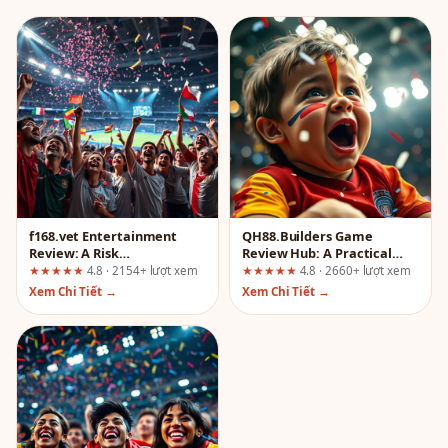
f168.vet Entertainment
QH88.Builders Game
Review: A Risk
Review Hub: A Practical
Management Advisor’s
Look at What to Verify
★★★★★
4.8 · 2154+ lượt xem
★★★★★
4.8 · 2660+ lượt xem
Perspective on Casino,
Before You Play
Xem Chi Tiết →
Xem Chi Tiết →
Sports, and Lottery