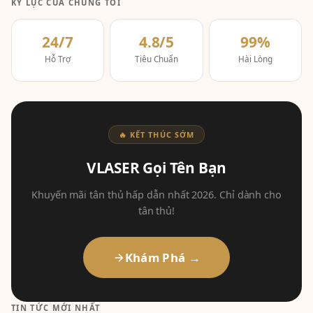
KỶ LỤC CỦA CHÚNG TÔI
24/7
4.8/5
99%
Hỗ Trợ
Tiêu Chuẩn
Hài Lòng
🔥 KẾT THÚC SỚM
VLASER Gọi Tên Bạn
Khuyến mãi tân thủ hấp dẫn nhất 2026. Chỉ dành cho
tân thủ!
Khám Phá →
TIN TỨC MỚI NHẤT