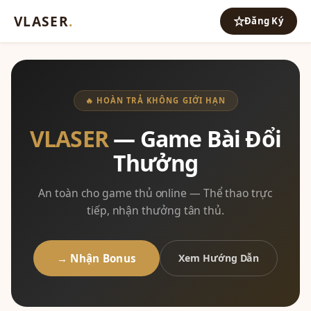
VLASER
.
Đăng Ký
🔥 HOÀN TRẢ KHÔNG GIỚI HẠN
VLASER
— Game Bài Đổi
Thưởng
An toàn cho game thủ online — Thể thao trực
tiếp, nhận thưởng tân thủ.
→ Nhận Bonus
Xem Hướng Dẫn