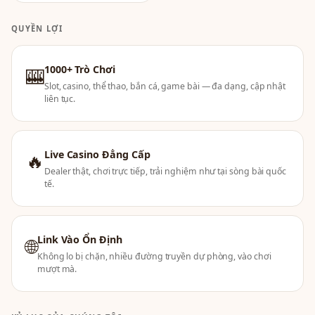
QUYỀN LỢI
1000+ Trò Chơi
🎰
Slot, casino, thể thao, bắn cá, game bài — đa dạng, cập nhật
liên tục.
Live Casino Đẳng Cấp
🔥
Dealer thật, chơi trực tiếp, trải nghiệm như tại sòng bài quốc
tế.
Link Vào Ổn Định
🌐
Không lo bị chặn, nhiều đường truyền dự phòng, vào chơi
mượt mà.