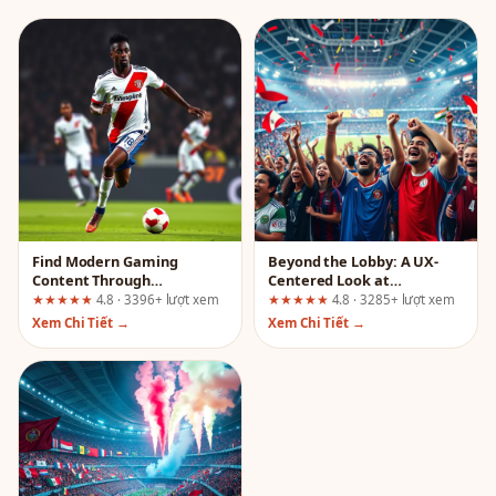
Find Modern Gaming
Beyond the Lobby: A UX-
Content Through
Centered Look at
yhylc88.com: A Measured
linzhiphoenix.io
★★★★★
4.8 · 3396+ lượt xem
★★★★★
4.8 · 3285+ lượt xem
Review of the LC88
Xem Chi Tiết →
Xem Chi Tiết →
Experience