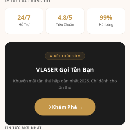
KỶ LỤC CỦA CHÚNG TÔI
24/7
4.8/5
99%
Hỗ Trợ
Tiêu Chuẩn
Hài Lòng
🔥 KẾT THÚC SỚM
VLASER Gọi Tên Bạn
Khuyến mãi tân thủ hấp dẫn nhất 2026. Chỉ dành cho
tân thủ!
Khám Phá →
TIN TỨC MỚI NHẤT