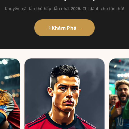
Khuyến mãi tân thủ hấp dẫn nhất 2026. Chỉ dành cho tân thủ!
Khám Phá →