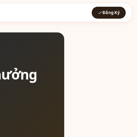
Đăng Ký
hưởng