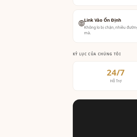
Link Vào Ổn Định
🌐
Không lo bị chặn, nhiều đườn
mà.
KỶ LỤC CỦA CHÚNG TÔI
24/7
Hỗ Trợ