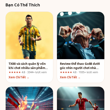
Bạn Có Thể Thích
TX88 và cách quản lý vốn
Review thể thao Go88 dưới
khi chơi nhiều sản phẩm
góc nhìn người chơi nhà
cùng lúc
cái: Có đáng để xuống tiền?
★★★★★
4.8 · 3344+ lượt xem
★★★★★
4.8 · 1935+ lượt xem
Xem Chi Tiết →
Xem Chi Tiết →