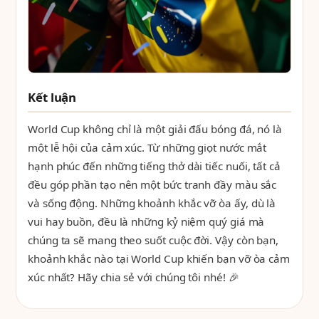
Kết luận
World Cup không chỉ là một giải đấu bóng đá, nó là
một lễ hội của cảm xúc. Từ những giọt nước mắt
hạnh phúc đến những tiếng thở dài tiếc nuối, tất cả
đều góp phần tạo nên một bức tranh đầy màu sắc
và sống động. Những khoảnh khắc vỡ òa ấy, dù là
vui hay buồn, đều là những kỷ niệm quý giá mà
chúng ta sẽ mang theo suốt cuộc đời. Vậy còn bạn,
khoảnh khắc nào tại World Cup khiến bạn vỡ òa cảm
xúc nhất? Hãy chia sẻ với chúng tôi nhé! 🎉