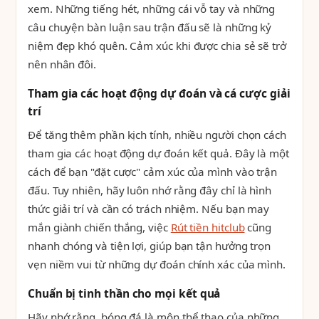
xem. Những tiếng hét, những cái vỗ tay và những
câu chuyện bàn luận sau trận đấu sẽ là những kỷ
niệm đẹp khó quên. Cảm xúc khi được chia sẻ sẽ trở
nên nhân đôi.
Tham gia các hoạt động dự đoán và cá cược giải
trí
Để tăng thêm phần kịch tính, nhiều người chọn cách
tham gia các hoạt động dự đoán kết quả. Đây là một
cách để bạn "đặt cược" cảm xúc của mình vào trận
đấu. Tuy nhiên, hãy luôn nhớ rằng đây chỉ là hình
thức giải trí và cần có trách nhiệm. Nếu bạn may
mắn giành chiến thắng, việc
Rút tiền hitclub
cũng
nhanh chóng và tiện lợi, giúp bạn tận hưởng trọn
vẹn niềm vui từ những dự đoán chính xác của mình.
Chuẩn bị tinh thần cho mọi kết quả
Hãy nhớ rằng, bóng đá là môn thể thao của những