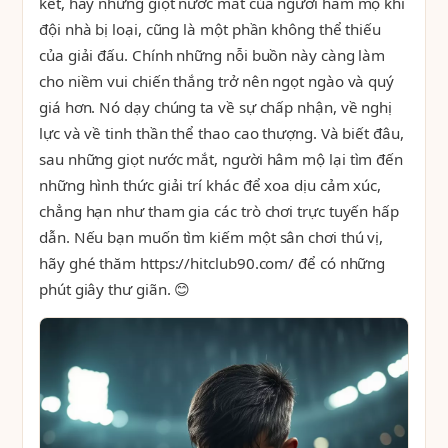
kết, hay những giọt nước mắt của người hâm mộ khi
đội nhà bị loại, cũng là một phần không thể thiếu
của giải đấu. Chính những nỗi buồn này càng làm
cho niềm vui chiến thắng trở nên ngọt ngào và quý
giá hơn. Nó dạy chúng ta về sự chấp nhận, về nghị
lực và về tinh thần thể thao cao thượng. Và biết đâu,
sau những giọt nước mắt, người hâm mộ lại tìm đến
những hình thức giải trí khác để xoa dịu cảm xúc,
chẳng hạn như tham gia các trò chơi trực tuyến hấp
dẫn. Nếu bạn muốn tìm kiếm một sân chơi thú vị,
hãy ghé thăm https://hitclub90.com/ để có những
phút giây thư giãn. 😊