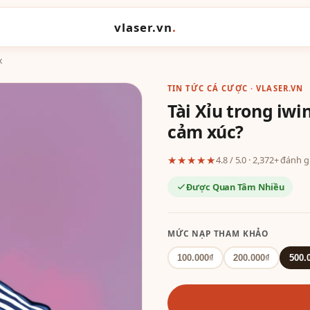
vlaser.vn
.
x
TIN TỨC CÁ CƯỢC · VLASER.VN
Tài Xỉu trong iwi
cảm xúc?
★★★★★
4.8 / 5.0 · 2,372+ đánh 
Được Quan Tâm Nhiều
MỨC NẠP THAM KHẢO
100.000₫
200.000₫
500.