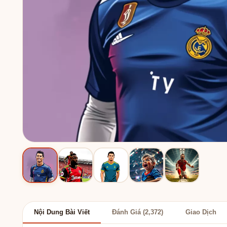
Nội Dung Bài Viết
Đánh Giá (2,372)
Giao Dịch