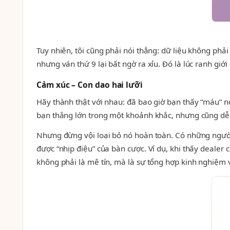
Tuy nhiên, tôi cũng phải nói thẳng: dữ liệu không phả
nhưng ván thứ 9 lại bất ngờ ra xỉu. Đó là lúc ranh giớ
Cảm xúc – Con dao hai lưỡi
Hãy thành thật với nhau: đã bao giờ bạn thấy “máu” nổ
bạn thắng lớn trong một khoảnh khắc, nhưng cũng dễ d
Nhưng đừng vội loại bỏ nó hoàn toàn. Có những người c
được “nhịp điệu” của bàn cược. Ví dụ, khi thấy dealer 
không phải là mê tín, mà là sự tổng hợp kinh nghiệm 