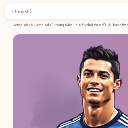
Trang Chủ
Home
›
Tất Cả Game
›
Tài Xỉu trong iwinclub: Nên chơi theo dữ liệu hay cảm 