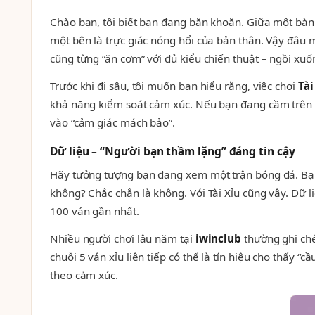
Chào bạn, tôi biết bạn đang băn khoăn. Giữa một bà
một bên là trực giác nóng hổi của bản thân. Vậy đâu 
cũng từng “ăn cơm” với đủ kiểu chiến thuật – ngồi xuố
Trước khi đi sâu, tôi muốn bạn hiểu rằng, việc chơi
Tài
khả năng kiểm soát cảm xúc. Nếu bạn đang cầm trên ta
vào “cảm giác mách bảo”.
Dữ liệu – “Người bạn thầm lặng” đáng tin cậy
Hãy tưởng tượng bạn đang xem một trận bóng đá. Bạn c
không? Chắc chắn là không. Với Tài Xỉu cũng vậy. Dữ li
100 ván gần nhất.
Nhiều người chơi lâu năm tại
iwinclub
thường ghi ché
chuỗi 5 ván xỉu liên tiếp có thể là tín hiệu cho thấy “
theo cảm xúc.