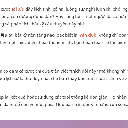
n cược
Tài Xỉu
đầy kịch tính, có hai luồng suy nghĩ luôn chi phối ng
mới là con đường đúng đắn? Hãy cùng tôi – một người đã có hơn 
ng và phân tích thật kỹ câu chuyện này nhé.
 Xỉu
tại bất kỳ nền tảng nào, đặc biệt là
iwin club
, không chỉ đơn 
y một chiếc điện thoại thông minh, bạn hoàn toàn có thể biến nó
ó dám cá cược chỉ dựa trên việc “thích đội này” mà không nhìn 
ệu lịch sử là thứ duy nhất cho bạn thấy bức tranh toàn cảnh về xu
p lại kết quả hoặc sử dụng các tool thống kê đơn giản. Họ nhận r
cầu” đang đổ dồn về một phía. Nếu bạn biết đọc vị những con số này,