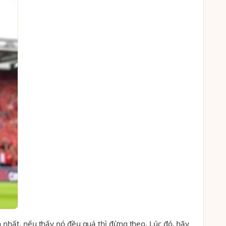
ần nhất, nếu thấy nó đều quá thì đừng theo. Lúc đó, hãy